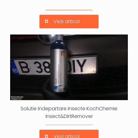
Vezi articol
Solutie Indepartare Insecte KochChemie
Insect&DirtRemover
Vezi articol