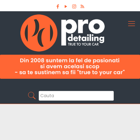
Aboneaza-te la newsletter
Pro Detailing
Sunt primul care afla noutatile din domeniu la
timp!