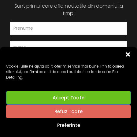
Sunt primul care afla noutatile din domeniu la
timp!
Cookie-urile ne ajuta sa iti oferim servicii mai bune. Prin folosirea
site-ului, confirmi ca esti de acord cu folosirea lor de catre Pro
Detailing.
Accept Toate
Refuz Toate
Preferinte
© 2024 Pro-Detailing.ro. All Rights Reserved.