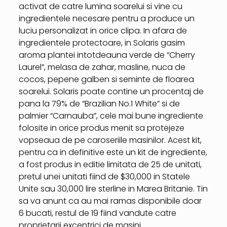
activat de catre lumina soarelui si vine cu
ingredientele necesare pentru a produce un
luciu personalizat in orice clipa. In afara de
ingredientele protectoare, in Solaris gasim
aroma plantei intotdeauna verde de “Cherry
Laurel”, melasa de zahar, masline, nuca de
cocos, pepene galben si seminte de floarea
soarelui. Solaris poate contine un procentaj de
pana la 79% de “Brazilian No.1 White” si de
palmier “Carnauba”, cele mai bune ingrediente
folosite in orice produs menit sa protejeze
vopseaua de pe caroseriile masinilor. Acest kit,
pentru ca in definitive este un kit de ingrediente,
a fost produs in editie limitata de 25 de unitati,
pretul unei unitati fiind de $30,000 in Statele
Unite sau 30,000 lire sterline in Marea Britanie. Tin
sa va anunt ca au mai ramas disponibile doar
6 bucati, restul de 19 fiind vandute catre
proprietarii excentrici de masini.