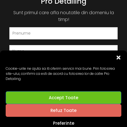
Pro Detailing
Sunt primul care afla noutatile din domeniu la
timp!
Cookie-urile ne ajuta sa iti oferim servicii mai bune. Prin folosirea
site-ului, confirmi ca esti de acord cu folosirea lor de catre Pro
Detailing.
Accept Toate
Refuz Toate
Preferinte
© 2024 Pro-Detailing.ro. All Rights Reserved.