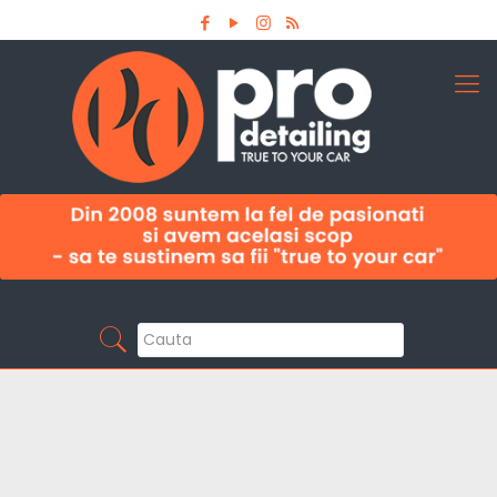
Aboneaza-te la newsletter
Pro Detailing
Sunt primul care afla noutatile din domeniu la
timp!