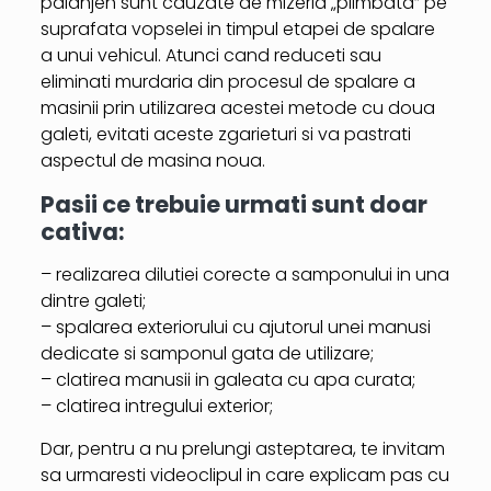
paianjen sunt cauzate de mizeria „plimbata” pe
suprafata vopselei in timpul etapei de spalare
a unui vehicul. Atunci cand reduceti sau
eliminati murdaria din procesul de spalare a
masinii prin utilizarea acestei metode cu doua
galeti, evitati aceste zgarieturi si va pastrati
aspectul de masina noua.
Pasii ce trebuie urmati sunt doar
cativa:
– realizarea dilutiei corecte a samponului in una
dintre galeti;
– spalarea exteriorului cu ajutorul unei manusi
dedicate si samponul gata de utilizare;
– clatirea manusii in galeata cu apa curata;
– clatirea intregului exterior;
Dar, pentru a nu prelungi asteptarea, te invitam
sa urmaresti videoclipul in care explicam pas cu