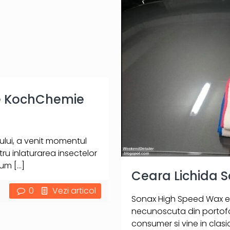
te KochChemie
lui, a venit momentul
tru inlaturarea insectelor
Cum
[…]
Ceara Lichida 
0
Vezi articol
Sonax High Speed Wax es
necunoscuta din portofo
consumer si vine in clasic