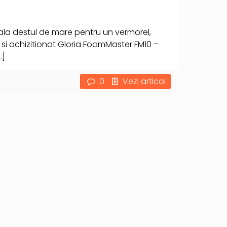
iala destul de mare pentru un vermorel,
i achizitionat Gloria FoamMaster FM10 –
…]
0
Vezi articol