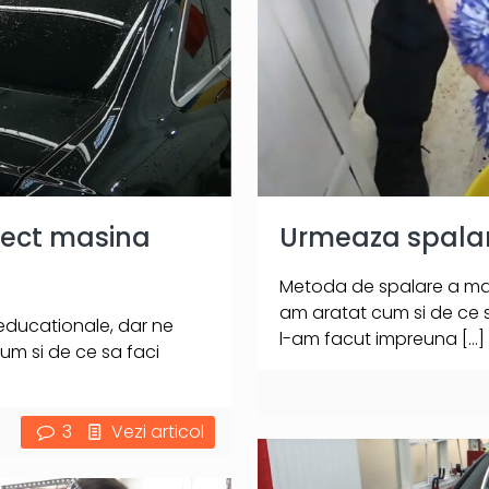
orect masina
Urmeaza spalare
Metoda de spalare a masin
am aratat cum si de ce sa
 educationale, dar ne
l-am facut impreuna
[…]
um si de ce sa faci
3
Vezi articol