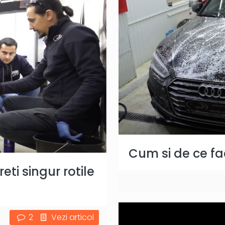
Cum si de ce f
ti singur rotile
2
Vezi articol