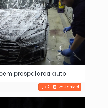
acem prespalarea auto
2
Vezi articol