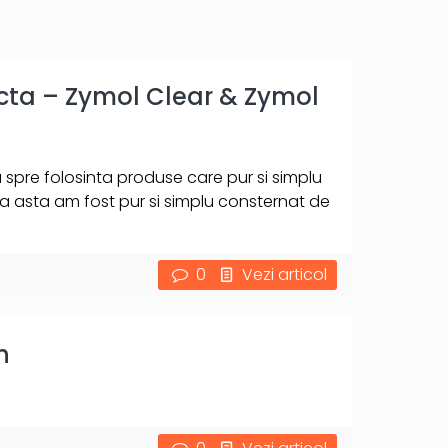
cta – Zymol Clear & Zymol
u spre folosinta produse care pur si simplu
 asta am fost pur si simplu consternat de
0
Vezi articol
h