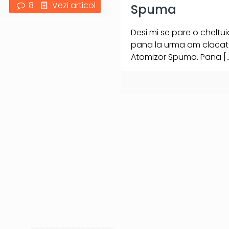
8
Vezi articol
Spuma
Desi mi se pare o cheltu
pana la urma am clacat s
Atomizor Spuma. Pana
[