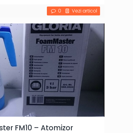
0
Vezi articol
ter FM10 – Atomizor