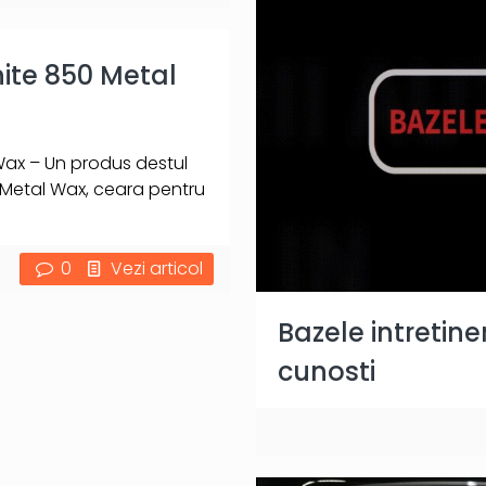
ite 850 Metal
Wax – Un produs destul
 Metal Wax, ceara pentru
0
Vezi articol
Bazele intretine
cunosti