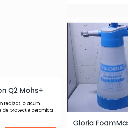
on Q2 Mohs+
am realizat-o acum
re de protectie ceramica
Gloria FoamMas