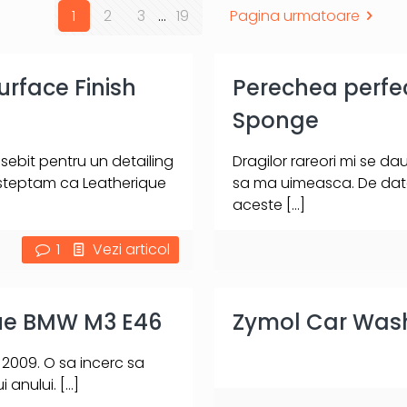
1
2
3
...
19
Pagina urmatoare
urface Finish
Perechea perfe
Sponge
ebit pentru un detailing
Dragilor rareori mi se da
 asteptam ca Leatherique
sa ma uimeasca. De data
aceste
[…]
1
Vezi articol
lue BMW M3 E46
Zymol Car Was
i 2009. O sa incerc sa
i anului.
[…]