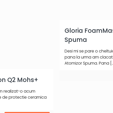
Gloria FoamMas
Spuma
Desi mi se pare o cheltu
pana la urma am clacat s
Atomizor Spuma. Pana
[
on Q2 Mohs+
am realizat-o acum
re de protectie ceramica