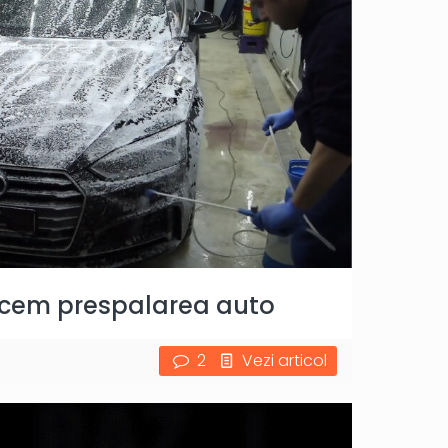
acem prespalarea auto
2
Vezi articol