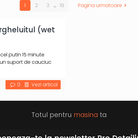
1
2
3
...
19
Pagina urmatoare
rgheluitul (wet
 cel putin 15 minute
au un suport de cauciuc
0
Vezi articol
Totul pentru
masina
ta