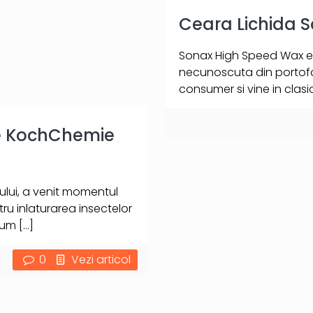
Ceara Lichida 
Sonax High Speed Wax es
necunoscuta din portofo
consumer si vine in clasic
te KochChemie
lui, a venit momentul
tru inlaturarea insectelor
Cum
[…]
0
Vezi articol