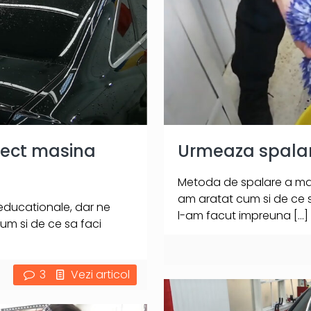
orect masina
Urmeaza spalare
Metoda de spalare a masin
am aratat cum si de ce sa
 educationale, dar ne
l-am facut impreuna
[…]
um si de ce sa faci
3
Vezi articol