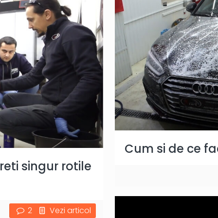
Cum si de ce f
ti singur rotile
2
Vezi articol