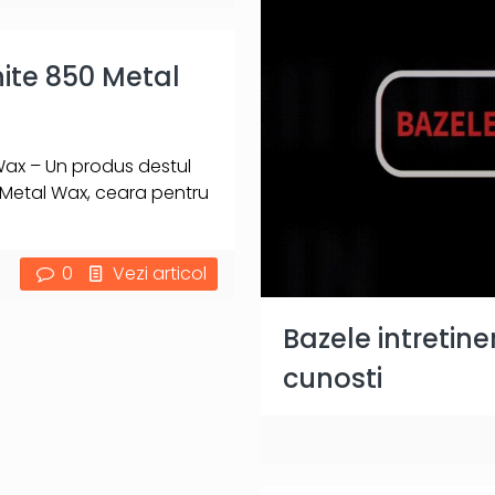
ite 850 Metal
Wax – Un produs destul
 Metal Wax, ceara pentru
0
Vezi articol
Bazele intretine
cunosti