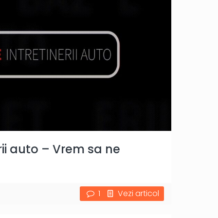
rii auto – Vrem sa ne
1
Vezi articol