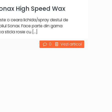
Sonax High Speed Wax
te o ceara lichida/spray destul de
liul Sonax. Face parte din gama
a sticla rosie cu
[…]
0
Vezi articol