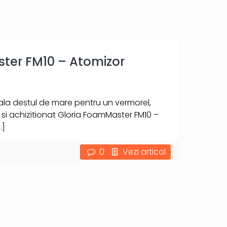
ter FM10 – Atomizor
iala destul de mare pentru un vermorel,
i achizitionat Gloria FoamMaster FM10 –
…]
0
Vezi articol