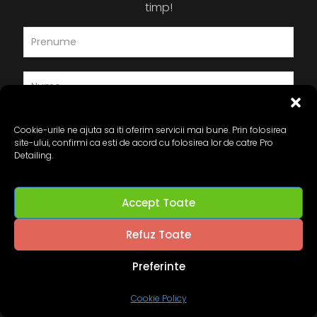
timp!
Cookie-urile ne ajuta sa iti oferim servicii mai bune. Prin folosirea
site-ului, confirmi ca esti de acord cu folosirea lor de catre Pro
Detailing.
Accept Toate
Refuz Toate
Preferinte
© 2024 Pro-Detailing.ro. All Rights Reserved.
Cookie Policy