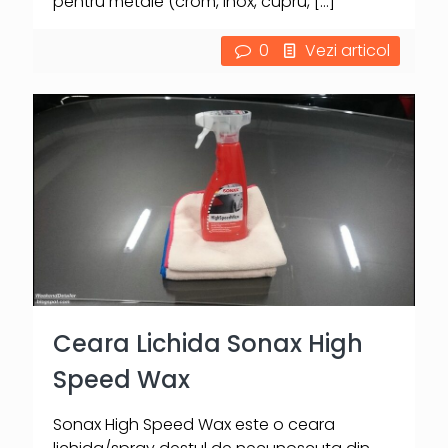
pentru metale (crom, inox, cupru,
[…]
0
Vezi articol
Ceara Lichida Sonax High
Speed Wax
Sonax High Speed Wax este o ceara