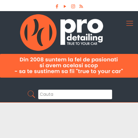
Aboneaza-te la newsletter
Pro Detailing
Sunt primul care afla noutatile din domeniu la
timp!