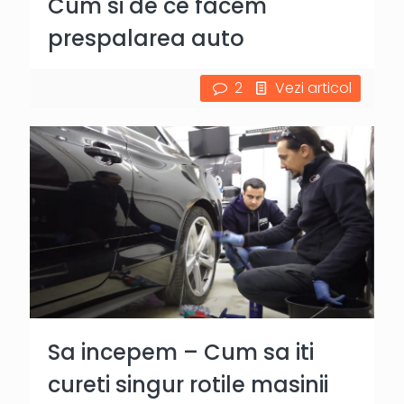
Cum si de ce facem
prespalarea auto
2
Vezi articol
Sa incepem – Cum sa iti
cureti singur rotile masinii