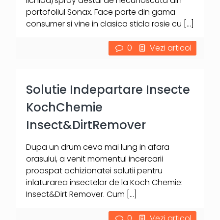
lichida/spray destul de necunoscuta din
portofoliul Sonax. Face parte din gama
consumer si vine in clasica sticla rosie cu
[…]
0
Vezi articol
Solutie Indepartare Insecte
KochChemie
Insect&DirtRemover
Dupa un drum ceva mai lung in afara
orasului, a venit momentul incercarii
proaspat achizionatei solutii pentru
inlaturarea insectelor de la Koch Chemie:
Insect&Dirt Remover. Cum
[…]
0
Vezi articol