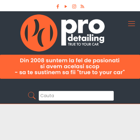
Aboneaza-te la newsletter
Pro Detailing
Sunt primul care afla noutatile din domeniu la
timp!