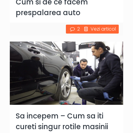
Cum si de ce facem
prespalarea auto
2
Vezi articol
Sa incepem – Cum sa iti
cureti singur rotile masinii