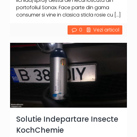
lichida/spray destul de necunoscuta din
portofoliul Sonax. Face parte din gama
consumer si vine in clasica sticla rosie cu
[…]
0
Vezi articol
Solutie Indepartare Insecte
KochChemie