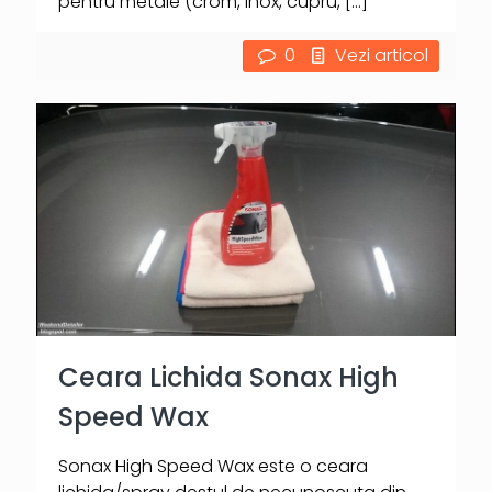
pentru metale (crom, inox, cupru,
[…]
0
Vezi articol
Ceara Lichida Sonax High
Speed Wax
Sonax High Speed Wax este o ceara