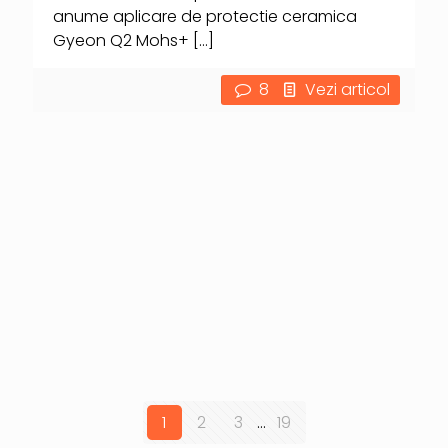
anume aplicare de protectie ceramica
Gyeon Q2 Mohs+
[…]
8
Vezi articol
1
2
3
...
19