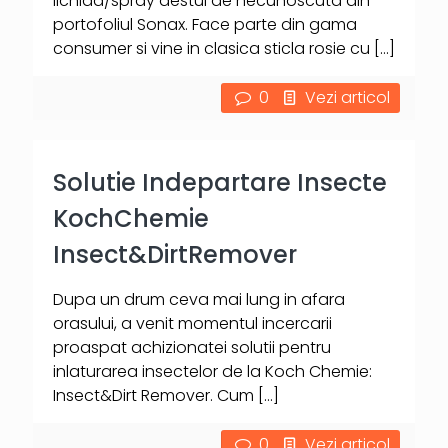
lichida/spray destul de necunoscuta din
portofoliul Sonax. Face parte din gama
consumer si vine in clasica sticla rosie cu
[…]
0
Vezi articol
Solutie Indepartare Insecte
KochChemie
Insect&DirtRemover
Dupa un drum ceva mai lung in afara
orasului, a venit momentul incercarii
proaspat achizionatei solutii pentru
inlaturarea insectelor de la Koch Chemie:
Insect&Dirt Remover. Cum
[…]
0
Vezi articol