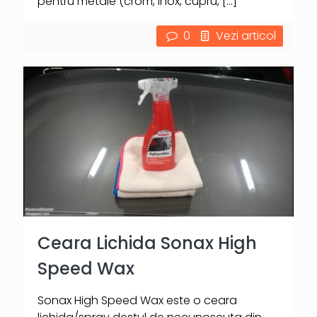
pentru metale (crom, inox, cupru,
[…]
0
Vezi articol
Ceara Lichida Sonax High
Speed Wax
Sonax High Speed Wax este o ceara