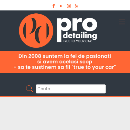
Aboneaza-te la newsletter
Pro Detailing
Sunt primul care afla noutatile din domeniu la
timp!