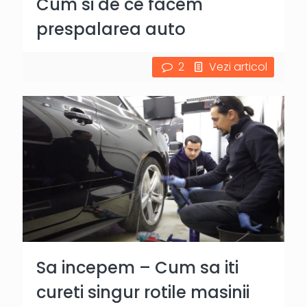
Cum si de ce facem
prespalarea auto
2
Vezi articol
Sa incepem – Cum sa iti
cureti singur rotile masinii