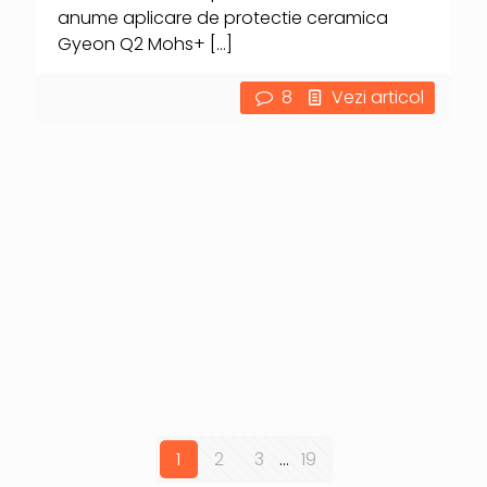
anume aplicare de protectie ceramica
Gyeon Q2 Mohs+
[…]
8
Vezi articol
1
2
3
...
19