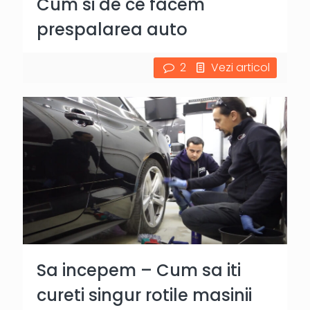
Cum si de ce facem
prespalarea auto
2
Vezi articol
Sa incepem – Cum sa iti
cureti singur rotile masinii