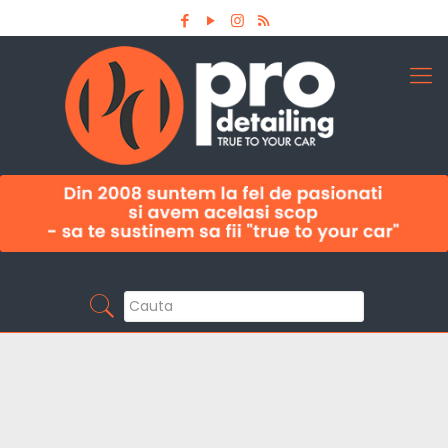
Aboneaza-te la newsletter
Pro Detailing
Sunt primul care afla noutatile din domeniu la
timp!