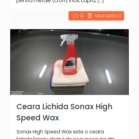
pentru metale (crom, inox, cupru,
[…]
0
Vezi articol
Ceara Lichida Sonax High
Speed Wax
Sonax High Speed Wax este o ceara