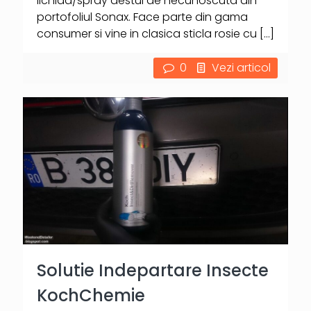
lichida/spray destul de necunoscuta din
portofoliul Sonax. Face parte din gama
consumer si vine in clasica sticla rosie cu
[…]
0
Vezi articol
Solutie Indepartare Insecte
KochChemie