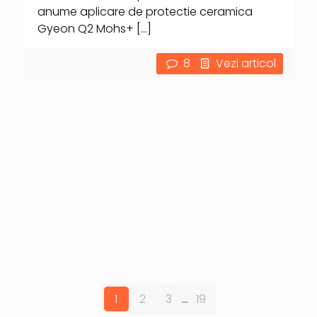
anume aplicare de protectie ceramica
Gyeon Q2 Mohs+
[…]
8
Vezi articol
1
2
3
...
19