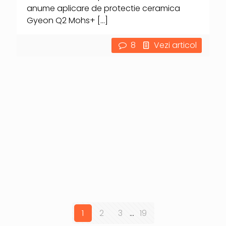
anume aplicare de protectie ceramica
Gyeon Q2 Mohs+
[…]
8
Vezi articol
1
2
3
...
19