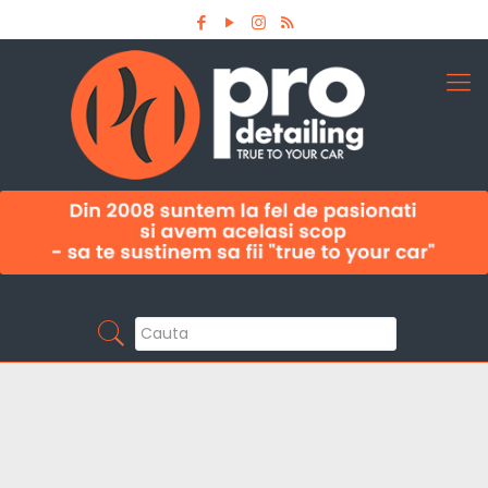
Aboneaza-te la newsletter
Pro Detailing
Sunt primul care afla noutatile din domeniu la
timp!