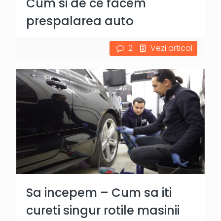
Cum si de ce facem
prespalarea auto
2
Vezi articol
Sa incepem – Cum sa iti
cureti singur rotile masinii