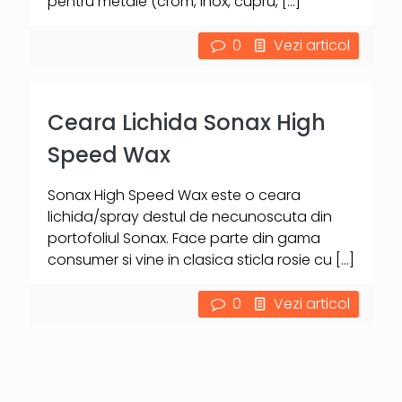
pentru metale (crom, inox, cupru,
[…]
0
Vezi articol
Ceara Lichida Sonax High
Speed Wax
Sonax High Speed Wax este o ceara
lichida/spray destul de necunoscuta din
portofoliul Sonax. Face parte din gama
consumer si vine in clasica sticla rosie cu
[…]
0
Vezi articol