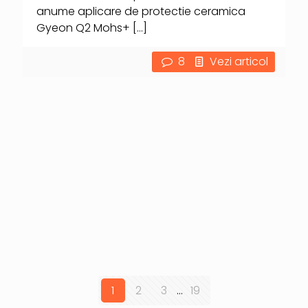
anume aplicare de protectie ceramica
Gyeon Q2 Mohs+
[…]
8
Vezi articol
1
2
3
...
19