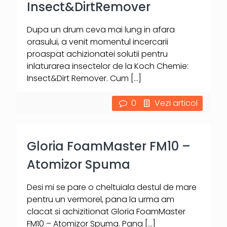
Insect&DirtRemover
Dupa un drum ceva mai lung in afara
orasului, a venit momentul incercarii
proaspat achizionatei solutii pentru
inlaturarea insectelor de la Koch Chemie:
Insect&Dirt Remover. Cum
[…]
0
Vezi articol
Gloria FoamMaster FM10 –
Atomizor Spuma
Desi mi se pare o cheltuiala destul de mare
pentru un vermorel, pana la urma am
clacat si achizitionat Gloria FoamMaster
FM10 – Atomizor Spuma. Pana
[…]