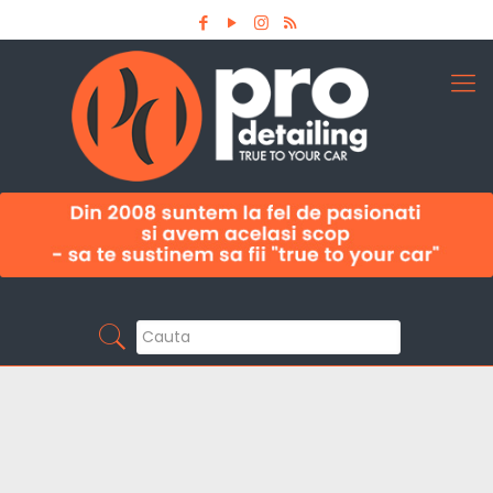
Aboneaza-te la newsletter
Pro Detailing
Sunt primul care afla noutatile din domeniu la
timp!