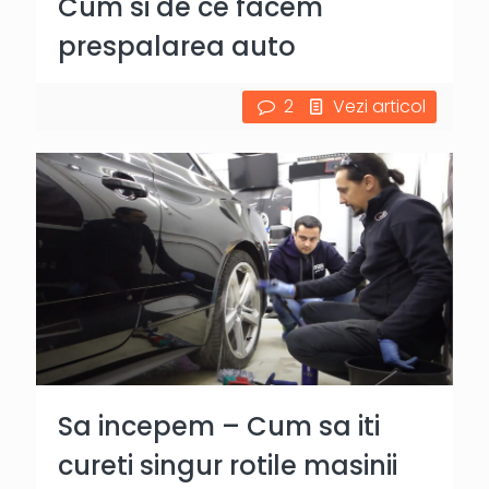
Cum si de ce facem
prespalarea auto
2
Vezi articol
Sa incepem – Cum sa iti
cureti singur rotile masinii