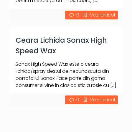
pentru metale (crom, inox, cupru,
[…]
0
Vezi articol
Ceara Lichida Sonax High
Speed Wax
Sonax High Speed Wax este o ceara
lichida/spray destul de necunoscuta din
portofoliul Sonax. Face parte din gama
consumer si vine in clasica sticla rosie cu
[…]
0
Vezi articol