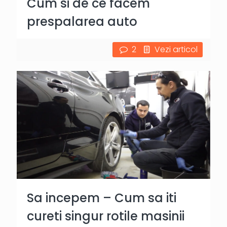
Cum si de ce facem
prespalarea auto
2
Vezi articol
Sa incepem – Cum sa iti
cureti singur rotile masinii