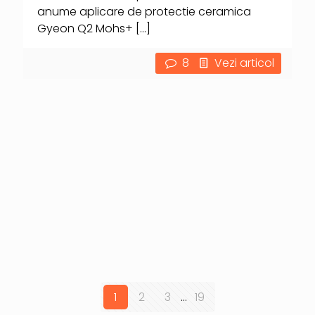
anume aplicare de protectie ceramica
Gyeon Q2 Mohs+
[…]
8
Vezi articol
1
2
3
...
19