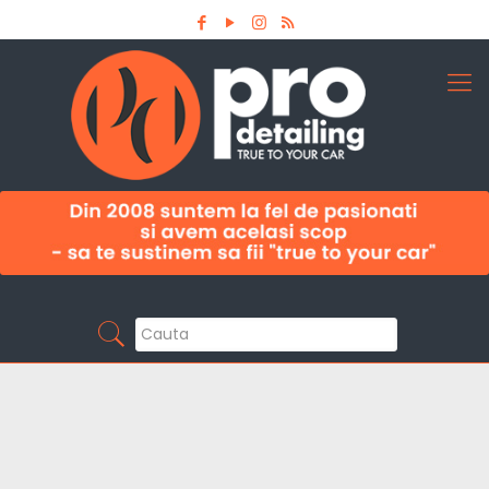
Aboneaza-te la newsletter
Pro Detailing
Sunt primul care afla noutatile din domeniu la
timp!