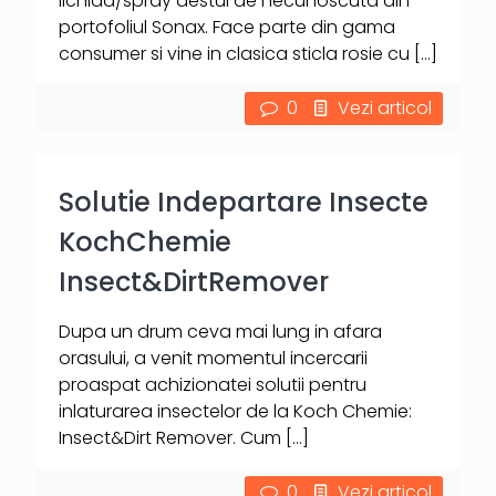
lichida/spray destul de necunoscuta din
portofoliul Sonax. Face parte din gama
consumer si vine in clasica sticla rosie cu
[…]
0
Vezi articol
Solutie Indepartare Insecte
KochChemie
Insect&DirtRemover
Dupa un drum ceva mai lung in afara
orasului, a venit momentul incercarii
proaspat achizionatei solutii pentru
inlaturarea insectelor de la Koch Chemie:
Insect&Dirt Remover. Cum
[…]
0
Vezi articol