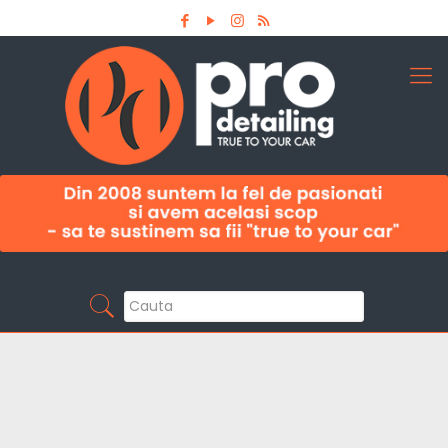
Aboneaza-te la newsletter
Pro Detailing
Sunt primul care afla noutatile din domeniu la
timp!