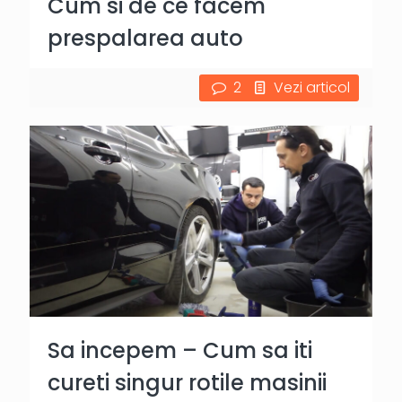
Cum si de ce facem
prespalarea auto
2
Vezi articol
Sa incepem – Cum sa iti
cureti singur rotile masinii