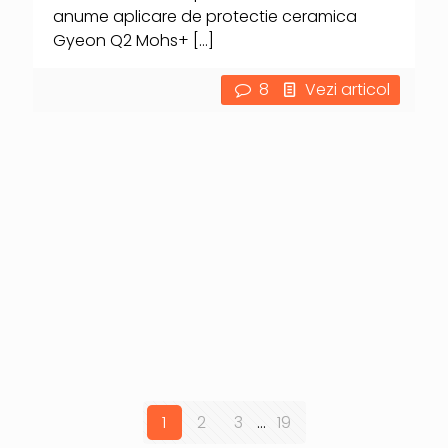
anume aplicare de protectie ceramica
Gyeon Q2 Mohs+
[…]
8
Vezi articol
1
2
3
...
19