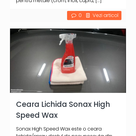
pentru metale (crom, inox, cupru,
[…]
0
Vezi articol
Ceara Lichida Sonax High
Speed Wax
Sonax High Speed Wax este o ceara