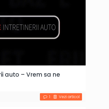
rii auto – Vrem sa ne
1
Vezi articol