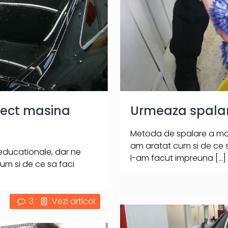
orect masina
Urmeaza spalare
Metoda de spalare a masin
am aratat cum si de ce sa
 educationale, dar ne
l-am facut impreuna
[…]
um si de ce sa faci
3
Vezi articol