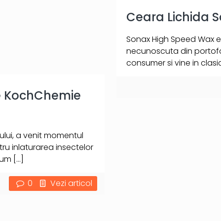
Ceara Lichida 
Sonax High Speed Wax es
necunoscuta din portofo
consumer si vine in clasic
te KochChemie
lui, a venit momentul
tru inlaturarea insectelor
Cum
[…]
0
Vezi articol