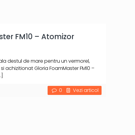
ter FM10 – Atomizor
iala destul de mare pentru un vermorel,
i achizitionat Gloria FoamMaster FM10 –
…]
0
Vezi articol