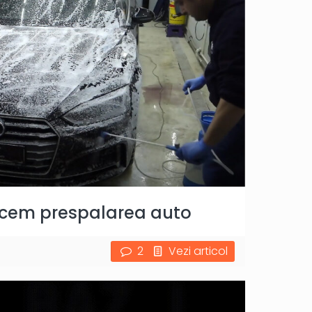
acem prespalarea auto
2
Vezi articol