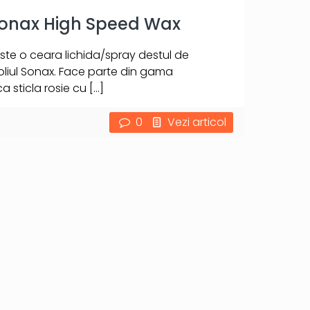
Sonax High Speed Wax
te o ceara lichida/spray destul de
liul Sonax. Face parte din gama
a sticla rosie cu
[…]
0
Vezi articol