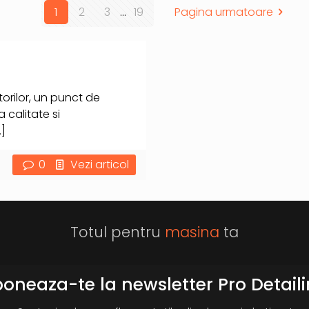
1
2
3
...
19
Pagina urmatoare
orilor, un punct de
a calitate si
]
0
Vezi articol
Totul pentru
masina
ta
oneaza-te la newsletter Pro Detail