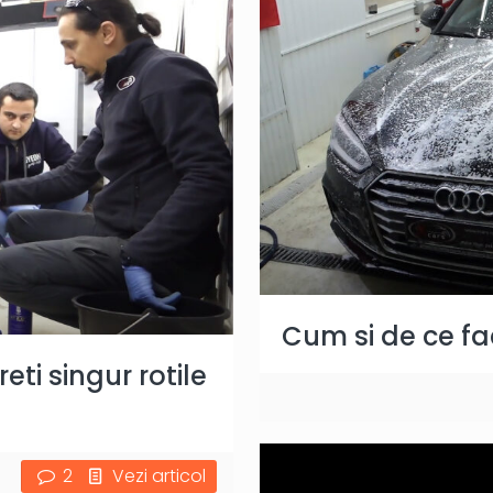
Cum si de ce f
ti singur rotile
2
Vezi articol