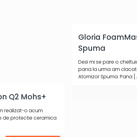
Gloria FoamMas
Spuma
Desi mi se pare o cheltu
pana la urma am clacat s
Atomizor Spuma. Pana
[
on Q2 Mohs+
am realizat-o acum
re de protectie ceramica