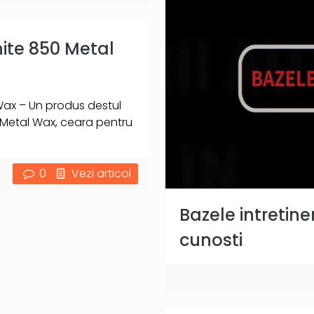
ite 850 Metal
Wax – Un produs destul
 Metal Wax, ceara pentru
0
Vezi articol
Bazele intretine
cunosti