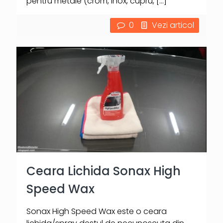
pentru metale (crom, inox, cupru,
[…]
0
Vezi articol
Ceara Lichida Sonax High
Speed Wax
Sonax High Speed Wax este o ceara