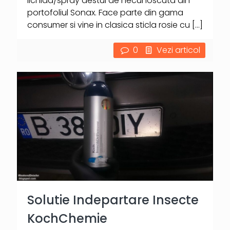
lichida/spray destul de necunoscuta din
portofoliul Sonax. Face parte din gama
consumer si vine in clasica sticla rosie cu
[…]
0
Vezi articol
Solutie Indepartare Insecte
KochChemie