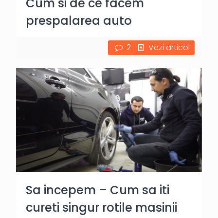
Cum si de ce facem
prespalarea auto
2
Vezi articol
Sa incepem – Cum sa iti
cureti singur rotile masinii