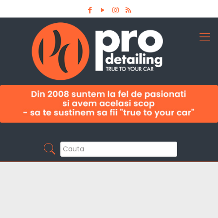
Aboneaza-te la newsletter
Pro Detailing
Sunt primul care afla noutatile din domeniu la
timp!