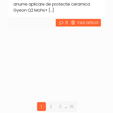
anume aplicare de protectie ceramica
Gyeon Q2 Mohs+
[…]
8
Vezi articol
1
2
3
...
19