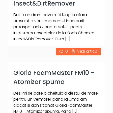
Insect&DirtRemover
Dupa un drum ceva mai lung in afara
orasului, a venit momentul incercarii
proaspat achizionatei solutii pentru
inlaturarea insectelor de la Koch Chemie:
Insect&Dirt Remover. Cum
[…]
0
Vezi articol
Gloria FoamMaster FM10 –
Atomizor Spuma
Desi mi se pare o cheltuiala destul de mare
pentru un vermorel, pana la urma am
clacat si achizitionat Gloria FoamMaster
FM10 – Atomizor Spuma. Pana
[…]