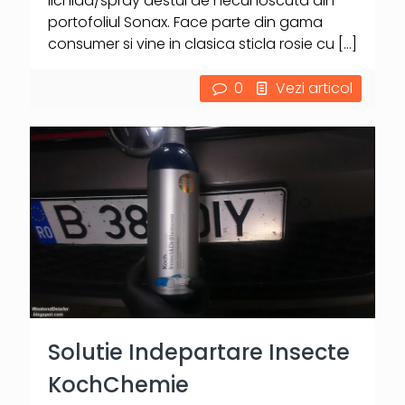
lichida/spray destul de necunoscuta din
portofoliul Sonax. Face parte din gama
consumer si vine in clasica sticla rosie cu
[…]
0
Vezi articol
Solutie Indepartare Insecte
KochChemie