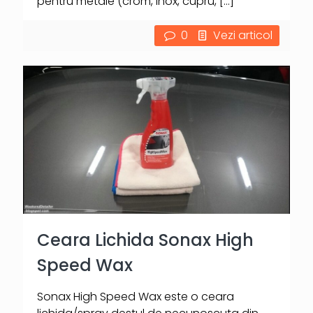
pentru metale (crom, inox, cupru,
[…]
0
Vezi articol
Ceara Lichida Sonax High
Speed Wax
Sonax High Speed Wax este o ceara