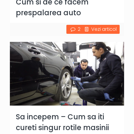
Cum si de ce facem
prespalarea auto
2
Vezi articol
Sa incepem – Cum sa iti
cureti singur rotile masinii