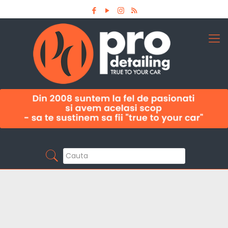
Aboneaza-te la newsletter
Pro Detailing
Sunt primul care afla noutatile din domeniu la
timp!