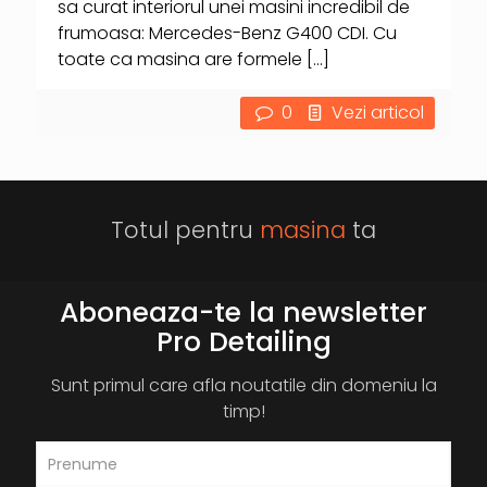
sa curat interiorul unei masini incredibil de
frumoasa: Mercedes-Benz G400 CDI. Cu
toate ca masina are formele
[…]
0
Vezi articol
Totul pentru
masina
ta
Aboneaza-te la newsletter
Pro Detailing
Sunt primul care afla noutatile din domeniu la
timp!