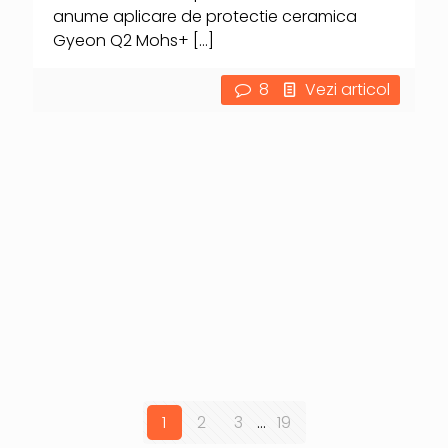
anume aplicare de protectie ceramica
Gyeon Q2 Mohs+
[…]
8
Vezi articol
1
2
3
...
19