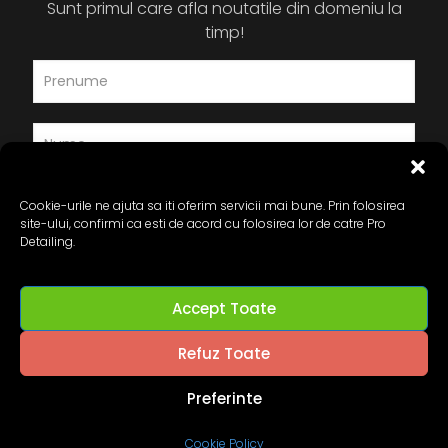
Sunt primul care afla noutatile din domeniu la
timp!
Cookie-urile ne ajuta sa iti oferim servicii mai bune. Prin folosirea
site-ului, confirmi ca esti de acord cu folosirea lor de catre Pro
Detailing.
Accept Toate
Refuz Toate
Preferinte
© 2024 Pro-Detailing.ro. All Rights Reserved.
Cookie Policy