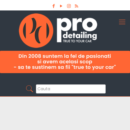
Aboneaza-te la newsletter
Pro Detailing
Sunt primul care afla noutatile din domeniu la
timp!