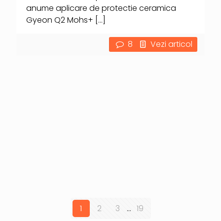
anume aplicare de protectie ceramica
Gyeon Q2 Mohs+
[…]
8
Vezi articol
1
2
3
...
19