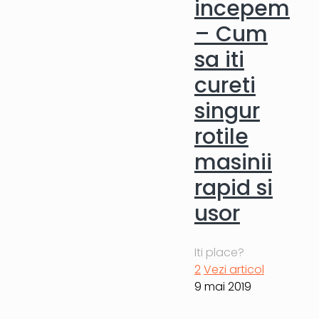
incepem
– Cum
sa iti
cureti
singur
rotile
masinii
rapid si
usor
Iti place?
2
Vezi articol
9 mai 2019