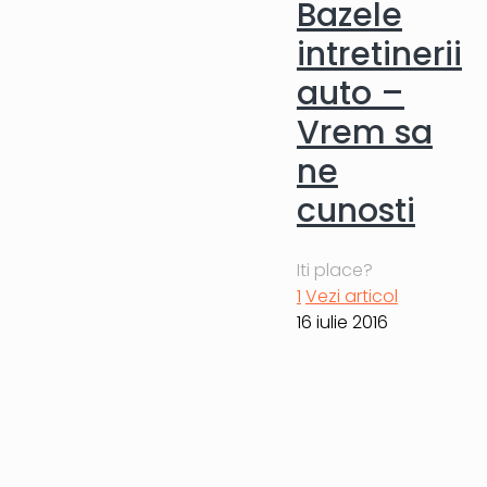
Bazele
intretinerii
auto –
Vrem sa
ne
cunosti
Iti place?
1
Vezi articol
16 iulie 2016