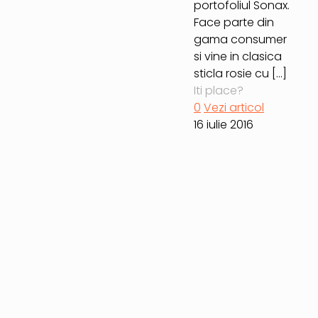
portofoliul Sonax.
Face parte din
gama consumer
si vine in clasica
sticla rosie cu
[…]
Iti place?
0
Vezi articol
16 iulie 2016