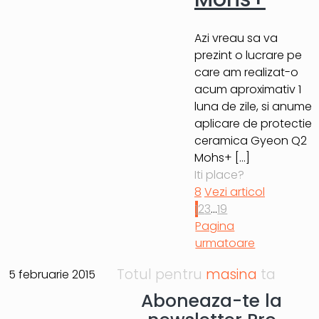
Azi vreau sa va
prezint o lucrare pe
care am realizat-o
acum aproximativ 1
luna de zile, si anume
aplicare de protectie
ceramica Gyeon Q2
Mohs+
[…]
Iti place?
8
Vezi articol
1
2
3
...
19
Pagina
urmatoare
Totul pentru
masina
ta
5 februarie 2015
Aboneaza-te la