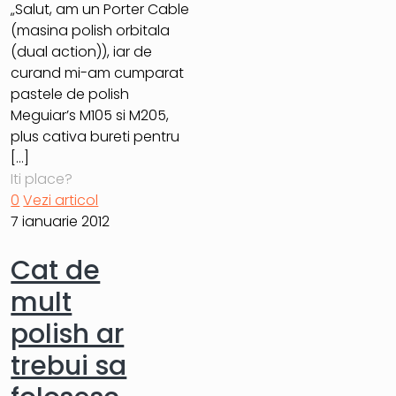
„Salut, am un Porter Cable
(masina polish orbitala
(dual action)), iar de
curand mi-am cumparat
pastele de polish
Meguiar’s M105 si M205,
plus cativa bureti pentru
[…]
Iti place?
0
Vezi articol
7 ianuarie 2012
Cat de
mult
polish ar
trebui sa