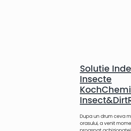
Solutie Ind
Insecte
KochChemi
Insect&Dir
Dupa un drum ceva ma
orasului, a venit momen
proaspat achizionatei 