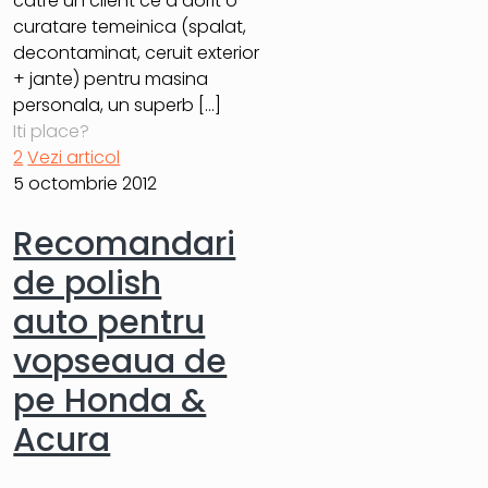
catre un client ce a dorit o
curatare temeinica (spalat,
decontaminat, ceruit exterior
+ jante) pentru masina
personala, un superb
[…]
Iti place?
2
Vezi articol
5 octombrie 2012
Recomandari
de polish
auto pentru
vopseaua de
pe Honda &
Acura