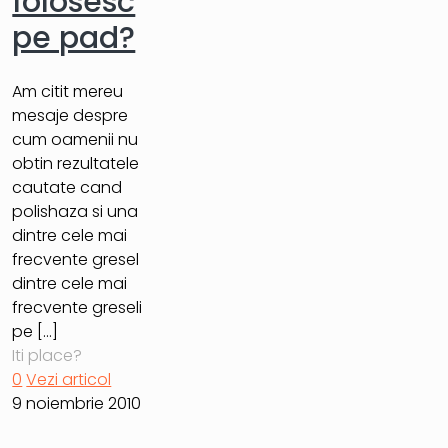
folosesc
pe pad?
Am citit mereu
mesaje despre
cum oamenii nu
obtin rezultatele
cautate cand
polishaza si una
dintre cele mai
frecvente gresel
dintre cele mai
frecvente greseli
pe
[…]
Iti place?
0
Vezi articol
9 noiembrie 2010