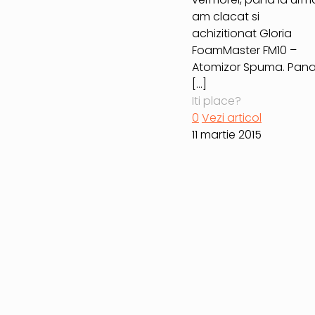
am clacat si
achizitionat Gloria
FoamMaster FM10 –
Atomizor Spuma. Pan
[…]
Iti place?
0
Vezi articol
11 martie 2015