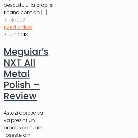
pescuitului la crap, si
tinand cont ca
[…]
Iti place?
1
Vezi articol
7 iulie 2013
Meguiar’s
NXT All
Metal
Polish –
Review
Astazi doresc sa
va prezint un
produs ce nu imi
lipseste din