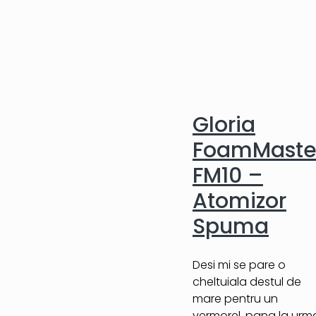
Gloria
FoamMaste
FM10 –
Atomizor
Spuma
Desi mi se pare o
cheltuiala destul de
mare pentru un
vermorel, pana la urm