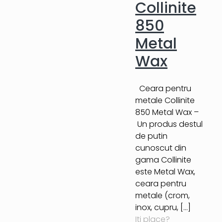
Collinite
850
Metal
Wax
Ceara pentru
metale Collinite
850 Metal Wax –
Un produs destul
de putin
cunoscut din
gama Collinite
este Metal Wax,
ceara pentru
metale (crom,
inox, cupru,
[…]
Iti place?