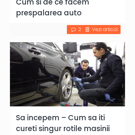
Cum si de ce facem
prespalarea auto
2
Vezi articol
Sa incepem – Cum sa iti
cureti singur rotile masinii