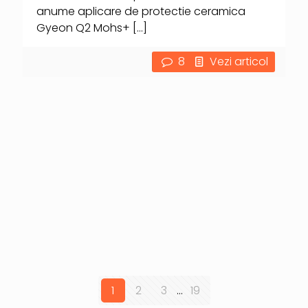
anume aplicare de protectie ceramica
Gyeon Q2 Mohs+
[…]
8
Vezi articol
1
2
3
...
19