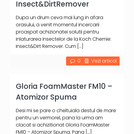
Insect&DirtRemover
Dupa un drum ceva mai lung in afara
orasului, a venit momentul incercarii
proaspat achizionatei solutii pentru
inlaturarea insectelor de la Koch Chemie:
Insect&Dirt Remover. Cum
[…]
0
Vezi articol
Gloria FoamMaster FM10 –
Atomizor Spuma
Desi mi se pare o cheltuiala destul de mare
pentru un vermorel, pana la urma am
clacat si achizitionat Gloria FoamMaster
FM10 – Atomizor Spuma. Pana
[…]