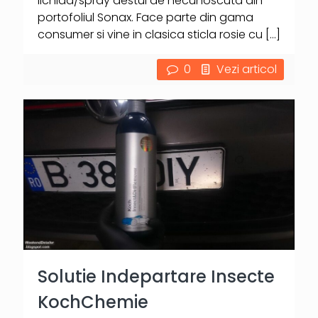
lichida/spray destul de necunoscuta din
portofoliul Sonax. Face parte din gama
consumer si vine in clasica sticla rosie cu
[…]
0
Vezi articol
Solutie Indepartare Insecte
KochChemie