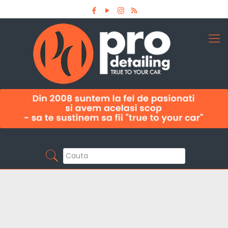
Aboneaza-te la newsletter
Pro Detailing
Sunt primul care afla noutatile din domeniu la
timp!