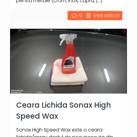
pentru metale (crom, inox, cupru,
[…]
0
Vezi articol
Ceara Lichida Sonax High
Speed Wax
Sonax High Speed Wax este o ceara