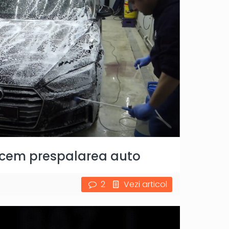
acem prespalarea auto
2
Vezi articol