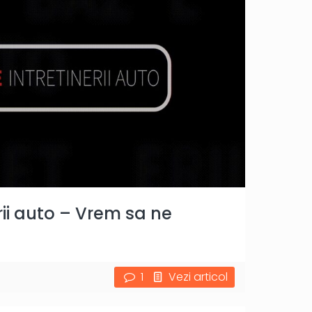
rii auto – Vrem sa ne
1
Vezi articol