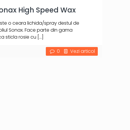
Sonax High Speed Wax
te o ceara lichida/spray destul de
liul Sonax. Face parte din gama
a sticla rosie cu
[…]
0
Vezi articol