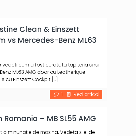
stine Clean & Einszett
um vs Mercedes-Benz ML63
 vedeti cum a fost curatata tapiteria unui
Benz ML63 AMG doar cu Leatherique
ile cu Einszett Cockpit
[…]
1
Vezi articol
rin Romania – MB SL55 AMG
nt o minunatie de masina. Vedeta zilei de