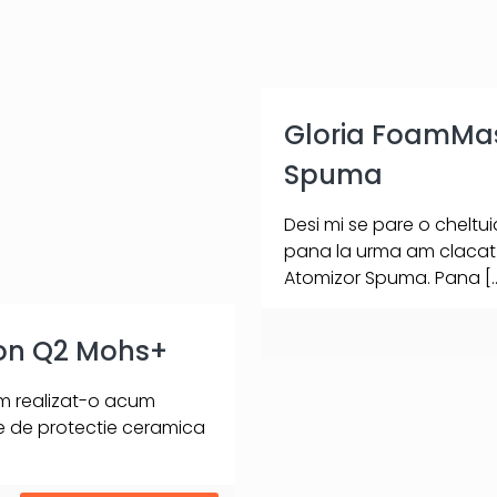
Gloria FoamMas
Spuma
Desi mi se pare o cheltu
pana la urma am clacat s
Atomizor Spuma. Pana
[
on Q2 Mohs+
am realizat-o acum
re de protectie ceramica