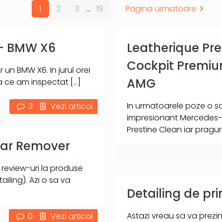
1
2
3
...
19
Pagina urmatoare
 – BMW X6
Leatherique Pre
Cockpit Premi
 un BMW X6. In jurul orei
AMG
pa ce am inspectat
[…]
In urmatoarele poze o sa
3
Vezi articol
impresionant Mercedes-
Prestine Clean iar pragur
 Tar Remover
i review-uri la produse
ling). Azi o sa va
Detailing de p
Astazi vreau sa va prezi
0
Vezi articol