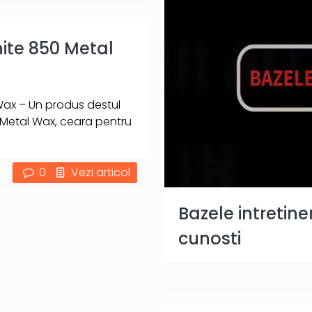
ite 850 Metal
Wax – Un produs destul
 Metal Wax, ceara pentru
0
Vezi articol
Bazele intretine
cunosti