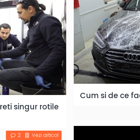
Cum si de ce f
ti singur rotile
2
Vezi articol