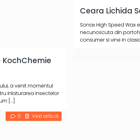
Ceara Lichida 
Sonax High Speed Wax es
necunoscuta din portofo
consumer si vine in clasic
te KochChemie
lui, a venit momentul
tru inlaturarea insectelor
Cum
[…]
0
Vezi articol