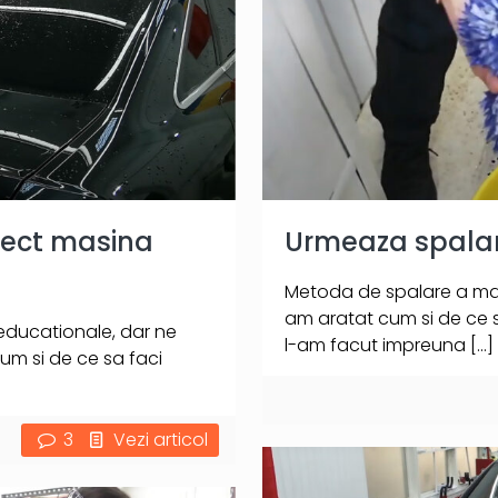
orect masina
Urmeaza spalare
Metoda de spalare a masin
am aratat cum si de ce sa
 educationale, dar ne
l-am facut impreuna
[…]
um si de ce sa faci
3
Vezi articol