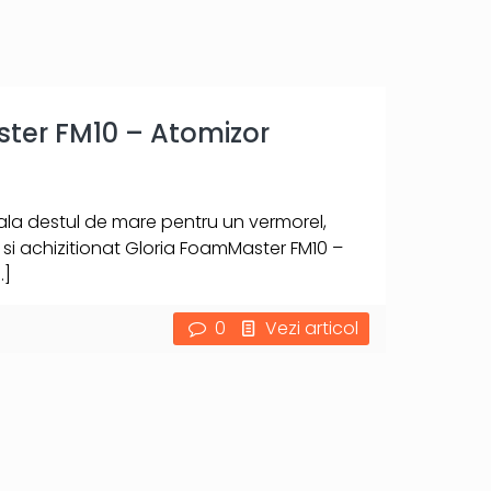
ter FM10 – Atomizor
iala destul de mare pentru un vermorel,
i achizitionat Gloria FoamMaster FM10 –
…]
0
Vezi articol