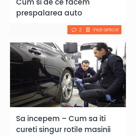
Cum si de ce facem
prespalarea auto
2
Vezi articol
Sa incepem – Cum sa iti
cureti singur rotile masinii