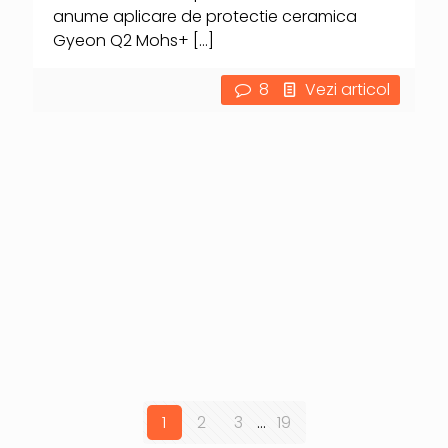
anume aplicare de protectie ceramica
Gyeon Q2 Mohs+
[…]
8
Vezi articol
1
2
3
...
19