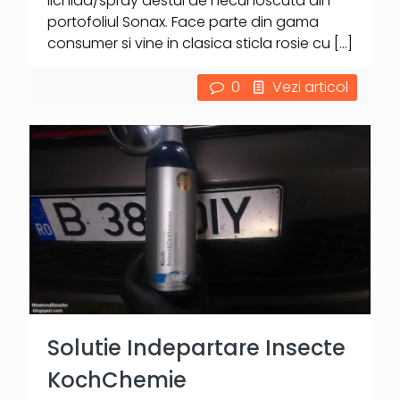
lichida/spray destul de necunoscuta din
portofoliul Sonax. Face parte din gama
consumer si vine in clasica sticla rosie cu
[…]
0
Vezi articol
Solutie Indepartare Insecte
KochChemie