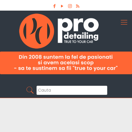
Aboneaza-te la newsletter
Pro Detailing
Sunt primul care afla noutatile din domeniu la
timp!