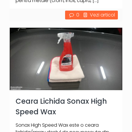
pentru metale (crom, inox, cupru,
[…]
0
Vezi articol
Ceara Lichida Sonax High
Speed Wax
Sonax High Speed Wax este o ceara