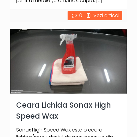
pentru metale (crom, inox, cupru,
[…]
0
Vezi articol
Ceara Lichida Sonax High
Speed Wax
Sonax High Speed Wax este o ceara