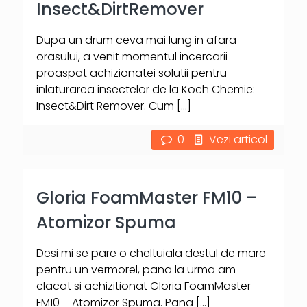
Insect&DirtRemover
Dupa un drum ceva mai lung in afara
orasului, a venit momentul incercarii
proaspat achizionatei solutii pentru
inlaturarea insectelor de la Koch Chemie:
Insect&Dirt Remover. Cum
[…]
0
Vezi articol
Gloria FoamMaster FM10 –
Atomizor Spuma
Desi mi se pare o cheltuiala destul de mare
pentru un vermorel, pana la urma am
clacat si achizitionat Gloria FoamMaster
FM10 – Atomizor Spuma. Pana
[…]