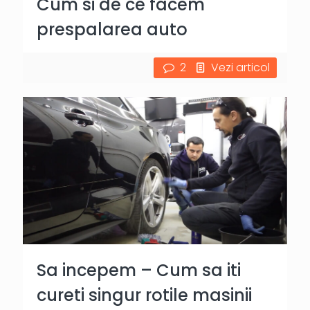
Cum si de ce facem
prespalarea auto
2
Vezi articol
Sa incepem – Cum sa iti
cureti singur rotile masinii