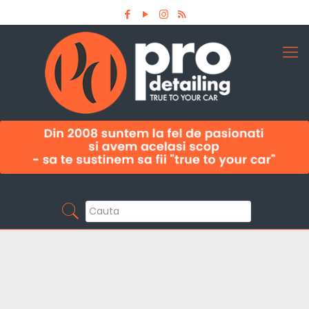
Aboneaza-te la newsletter
Pro Detailing
Sunt primul care afla noutatile din domeniu la
timp!