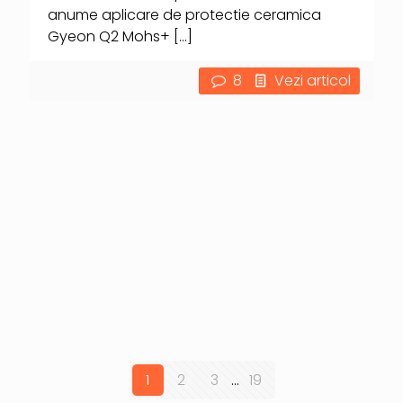
anume aplicare de protectie ceramica
Gyeon Q2 Mohs+
[…]
8
Vezi articol
1
2
3
...
19