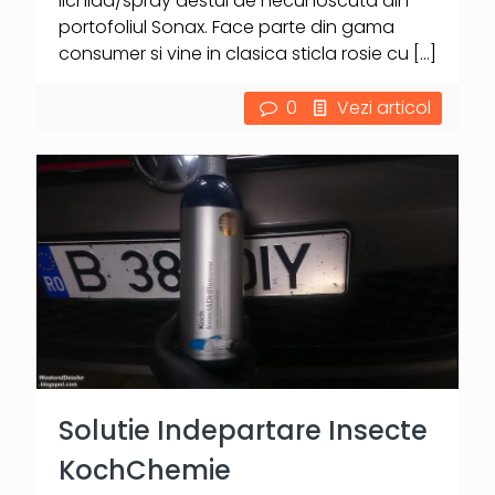
lichida/spray destul de necunoscuta din
portofoliul Sonax. Face parte din gama
consumer si vine in clasica sticla rosie cu
[…]
0
Vezi articol
Solutie Indepartare Insecte
KochChemie