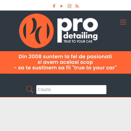
Aboneaza-te la newsletter
Pro Detailing
Sunt primul care afla noutatile din domeniu la
timp!