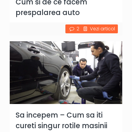
Cum si de ce facem
prespalarea auto
2
Vezi articol
Sa incepem – Cum sa iti
cureti singur rotile masinii