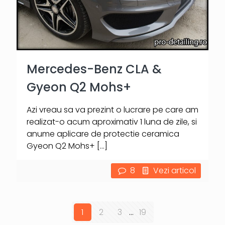
Mercedes-Benz CLA &
Gyeon Q2 Mohs+
Azi vreau sa va prezint o lucrare pe care am
realizat-o acum aproximativ 1 luna de zile, si
anume aplicare de protectie ceramica
Gyeon Q2 Mohs+
[…]
8
Vezi articol
1
2
3
...
19