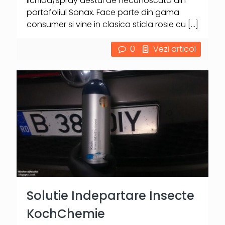
lichida/spray destul de necunoscuta din
portofoliul Sonax. Face parte din gama
consumer si vine in clasica sticla rosie cu
[…]
0
Vezi articol
Solutie Indepartare Insecte
KochChemie