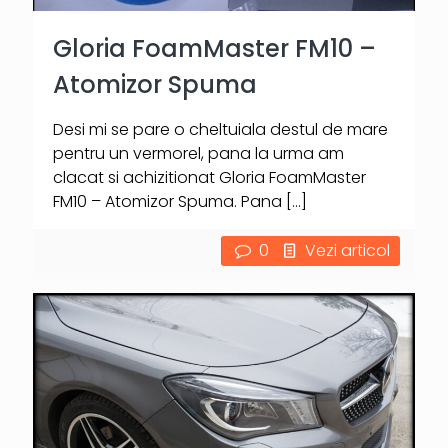
Gloria FoamMaster FM10 –
Atomizor Spuma
Desi mi se pare o cheltuiala destul de mare
pentru un vermorel, pana la urma am
clacat si achizitionat Gloria FoamMaster
FM10 – Atomizor Spuma. Pana
[…]
0
Vezi articol