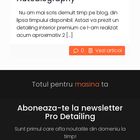
Nu am mai scris demult timp pe blog, din
lipsa timpului disponibil. Astazi va prezit un
detailing interior premium ce l-am realizat
acum aproximativ 2
[…]
0
Vezi articol
Totul pentru
masina
ta
Aboneaza-te la newsletter
Pro Detailing
Sunt primul care afla noutatile din domeniu la
timp!