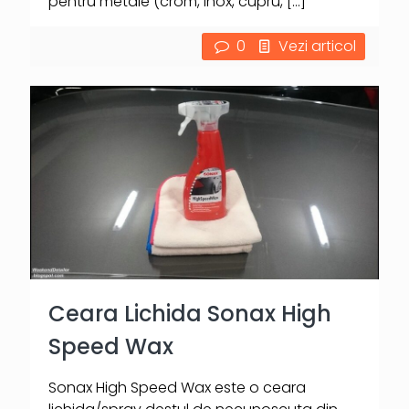
pentru metale (crom, inox, cupru,
[…]
0
Vezi articol
Ceara Lichida Sonax High
Speed Wax
Sonax High Speed Wax este o ceara