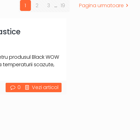
1
2
3
...
19
Pagina urmatoare
stice
entru produsul Black WOW
a temperaturii scazute,
0
Vezi articol