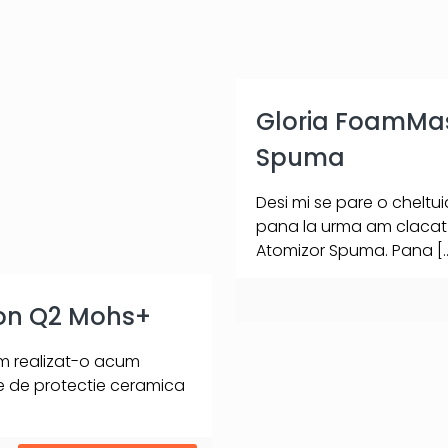
Gloria FoamMas
Spuma
Desi mi se pare o cheltu
pana la urma am clacat s
Atomizor Spuma. Pana
[
on Q2 Mohs+
am realizat-o acum
re de protectie ceramica