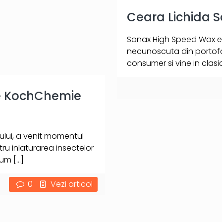
Ceara Lichida 
Sonax High Speed Wax es
necunoscuta din portofo
consumer si vine in clasic
te KochChemie
lui, a venit momentul
tru inlaturarea insectelor
Cum
[…]
0
Vezi articol