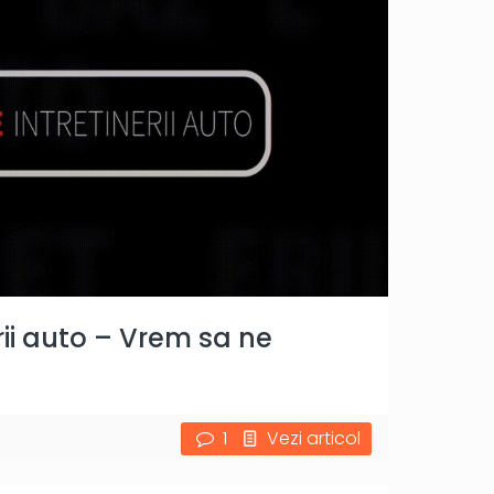
rii auto – Vrem sa ne
1
Vezi articol