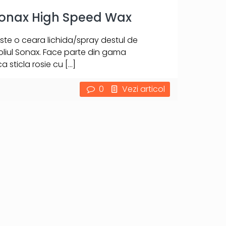
Sonax High Speed Wax
te o ceara lichida/spray destul de
liul Sonax. Face parte din gama
a sticla rosie cu
[…]
0
Vezi articol