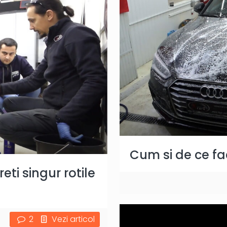
Cum si de ce f
ti singur rotile
2
Vezi articol