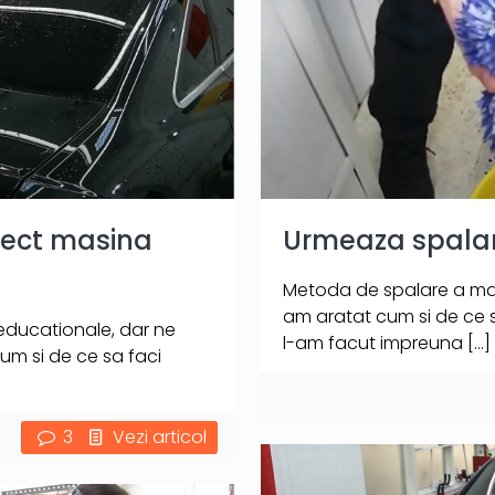
orect masina
Urmeaza spalare
Metoda de spalare a masin
am aratat cum si de ce sa
 educationale, dar ne
l-am facut impreuna
[…]
um si de ce sa faci
3
Vezi articol