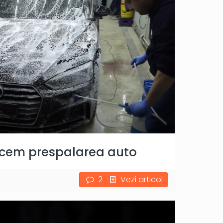
acem prespalarea auto
2
Vezi articol