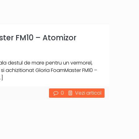
ter FM10 – Atomizor
iala destul de mare pentru un vermorel,
i achizitionat Gloria FoamMaster FM10 –
…]
0
Vezi articol