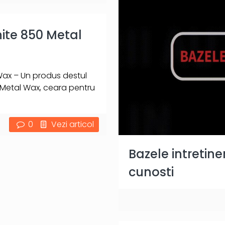
ite 850 Metal
Wax – Un produs destul
 Metal Wax, ceara pentru
0
Vezi articol
Bazele intretine
cunosti