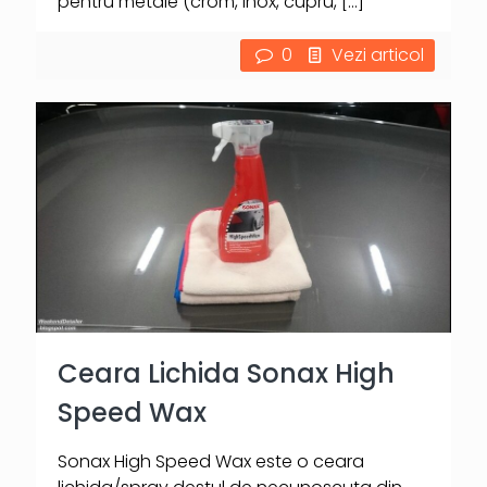
pentru metale (crom, inox, cupru,
[…]
0
Vezi articol
Ceara Lichida Sonax High
Speed Wax
Sonax High Speed Wax este o ceara