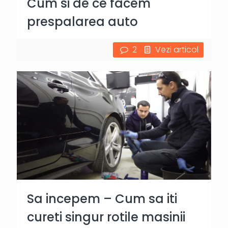
Cum si de ce facem
prespalarea auto
2
Vezi articol
Sa incepem – Cum sa iti
cureti singur rotile masinii