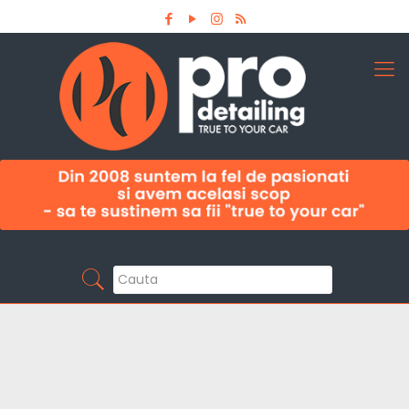
Aboneaza-te la newsletter
Pro Detailing
Sunt primul care afla noutatile din domeniu la
timp!