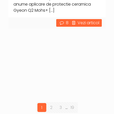
anume aplicare de protectie ceramica
Gyeon Q2 Mohs+
[…]
8
Vezi articol
1
2
3
...
19