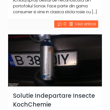
lichida/spray destul de necunoscuta din
portofoliul Sonax. Face parte din gama
consumer si vine in clasica sticla rosie cu
[…]
0
Vezi articol
Solutie Indepartare Insecte
KochChemie