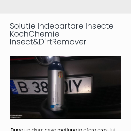
Solutie Indepartare Insecte
KochChemie
Insect&DirtRemover
Dupa un drum ceva mai lung in afara orasului,