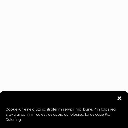
Cookie-urile ne ajuta sa iti oferim servicii mai bune. Prin folosirea
site-ului, confirmi ca esti de acord cu folosirea lor de catre Pro
Detailing.