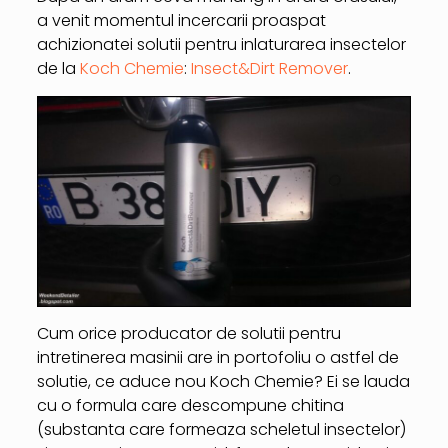
a venit momentul incercarii proaspat
achizionatei solutii pentru inlaturarea insectelor
de la
Koch Chemie
:
Insect&Dirt Remover
.
Cum orice producator de solutii pentru
intretinerea masinii are in portofoliu o astfel de
solutie, ce aduce nou Koch Chemie? Ei se lauda
cu o formula care descompune chitina
(substanta care formeaza scheletul insectelor)