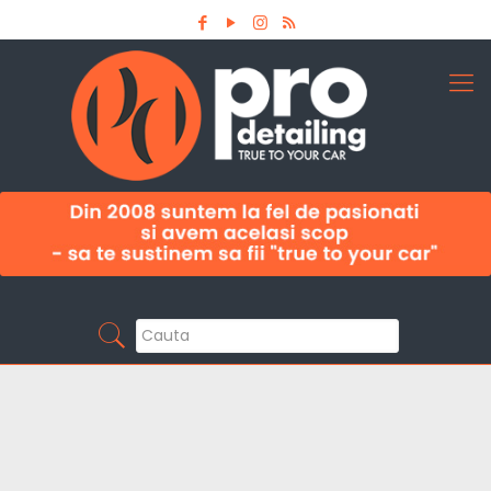
Aboneaza-te la newsletter
Pro Detailing
Sunt primul care afla noutatile din domeniu la
timp!