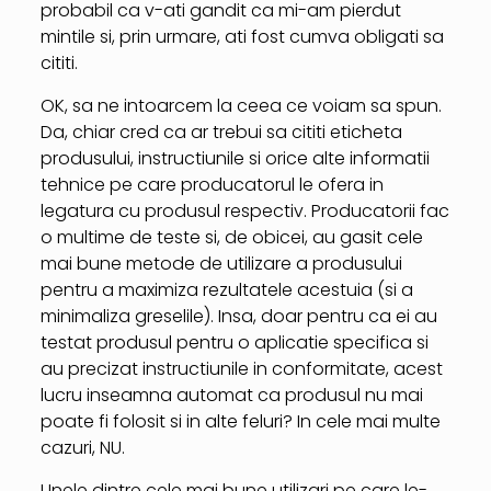
probabil ca v-ati gandit ca mi-am pierdut
mintile si, prin urmare, ati fost cumva obligati sa
cititi.
OK, sa ne intoarcem la ceea ce voiam sa spun.
Da, chiar cred ca ar trebui sa cititi eticheta
produsului, instructiunile si orice alte informatii
tehnice pe care producatorul le ofera in
legatura cu produsul respectiv. Producatorii fac
o multime de teste si, de obicei, au gasit cele
mai bune metode de utilizare a produsului
pentru a maximiza rezultatele acestuia (si a
minimaliza greselile). Insa, doar pentru ca ei au
testat produsul pentru o aplicatie specifica si
au precizat instructiunile in conformitate, acest
lucru inseamna automat ca produsul nu mai
poate fi folosit si in alte feluri? In cele mai multe
cazuri, NU.
Unele dintre cele mai bune utilizari pe care le-