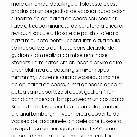
mare din lumea detailingului foloseste acest
produs ca un pregatitor de vopsea dupa polish
si inainte de aplicarea de ceara sau sealant.
Face o treaba minunata de curatare a oricaror
reziduuri sau uleiuri lasate de polish si ofera o
baza minunata pentru ceara. Intr-o zi, trebuia
sa indepartez o cantitate considerabila de
gudron si am realizat ca mi se terminase
Stoner’s Tarminator. Am aruncat o privire catre
arsenalul meu de detailing si mi-am spus:
”hmmmm, EZ Creme curata vopseaua inainte
de aplicarea de ceara, si ma gandesc daca ar
putea sa indeparteze si acest gudron..”. Iar
cand am incercat…bingo…aveam un castigator.
Si cand am descoperit ca geamurile pe interior
ale unui Lamborghini vechi erau acoperite de
vopsea de la scaunele din piele care fusesera
revopsite cu un aerograf, am luat EZ Creme si
un pad de mana din spuma si am reusit sa