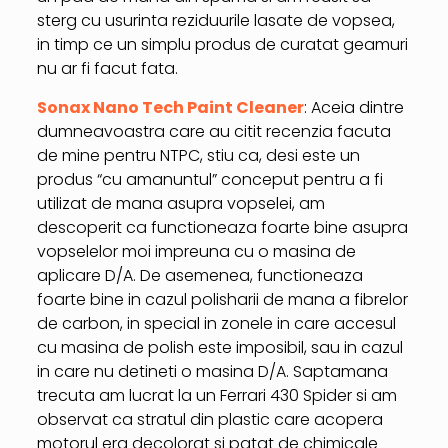
sterg cu usurinta reziduurile lasate de vopsea,
in timp ce un simplu produs de curatat geamuri
nu ar fi facut fata.
Sonax Nano Tech Paint Cleaner
: Aceia dintre
dumneavoastra care au citit recenzia facuta
de mine pentru NTPC, stiu ca, desi este un
produs “cu amanuntul” conceput pentru a fi
utilizat de mana asupra vopselei, am
descoperit ca functioneaza foarte bine asupra
vopselelor moi impreuna cu o masina de
aplicare D/A. De asemenea, functioneaza
foarte bine in cazul polisharii de mana a fibrelor
de carbon, in special in zonele in care accesul
cu masina de polish este imposibil, sau in cazul
in care nu detineti o masina D/A. Saptamana
trecuta am lucrat la un Ferrari 430 Spider si am
observat ca stratul din plastic care acopera
motorul era decolorat si patat de chimicale