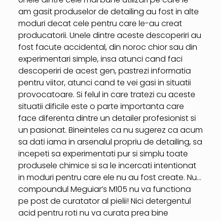
am gasit produselor de detailing au fost in alte
moduri decat cele pentru care le-au creat
producatorii. Unele dintre aceste descoperiri au
fost facute accidental, din noroc chior sau din
experimentari simple, insa atunci cand faci
descoperiri de acest gen, pastrezi informatia
pentru viitor, atunci cand te vei gasi in situatii
provocatoare. Si felul in care tratezi cu aceste
situatii dificile este o parte importanta care
face diferenta dintre un detailer profesionist si
un pasionat. Bineinteles ca nu sugerez ca acum
sa dati iama in arsenalul propriu de detailing, sa
incepeti sa experimentati pur si simplu toate
produsele chimice si sa le incercati intentionat
in moduri pentru care ele nu au fost create. Nu…
compoundul Meguiar’s M105 nu va functiona
pe post de curatator al pielii! Nici detergentul
acid pentru roti nu va curata prea bine