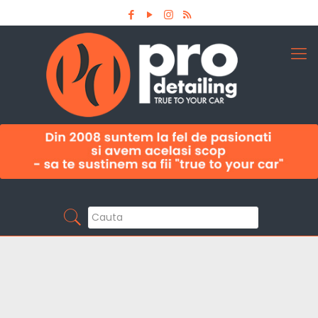
Aboneaza-te la newsletter
Pro Detailing
Sunt primul care afla noutatile din domeniu la
timp!