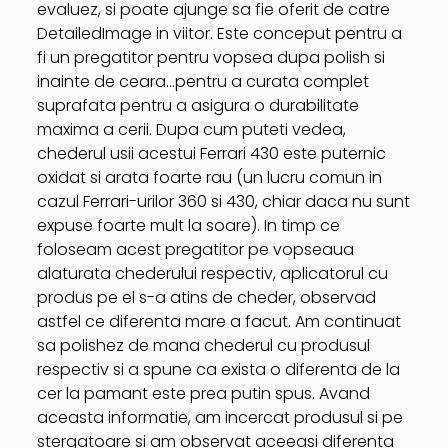
evaluez, si poate ajunge sa fie oferit de catre
DetailedImage in viitor. Este conceput pentru a
fi un pregatitor pentru vopsea dupa polish si
inainte de ceara…pentru a curata complet
suprafata pentru a asigura o durabilitate
maxima a cerii. Dupa cum puteti vedea,
chederul usii acestui Ferrari 430 este puternic
oxidat si arata foarte rau (un lucru comun in
cazul Ferrari-urilor 360 si 430, chiar daca nu sunt
expuse foarte mult la soare). In timp ce
foloseam acest pregatitor pe vopseaua
alaturata chederului respectiv, aplicatorul cu
produs pe el s-a atins de cheder, observad
astfel ce diferenta mare a facut. Am continuat
sa polishez de mana chederul cu produsul
respectiv si a spune ca exista o diferenta de la
cer la pamant este prea putin spus. Avand
aceasta informatie, am incercat produsul si pe
stergatoare si am observat aceeasi diferenta