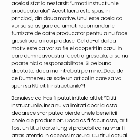
acelasi sfat la nesfarsit: ”urmati instructiunile
producatorului”. Acest lucru este spus, in
principal, din doua motive. Unul este acela ca
vor sa se asigure ca urmati recomandarile
furnizate de catre producator pentru a nu face
greseli sau a irosi produse. Cel de-al doilea
motiv este ca vor sa fie ei acoperiti in cazul in
care dumneavoastra faceti o greseala, ei sa nu
poarte nici o responsabilitate. Si pe buna
dreptate, daca ma intrebati pe mine…Deci, de
ce Dumnezeu as scrie un articol in care sa va
spun sa NU cititi instructiunile?!
Banuiesc ca l-as fi putut intitula altfel: “Cititi
instructiunile, insa nu va limitati doar la asta
deoarece s-ar putea pierde unele beneficii
cheie ale produselor”. Daca as fi facut asta, ar fi
fost un titlu foarte lung si probabil ca nu v-ar fi
atras atentia in aceeasi masura. Cu titlul actual