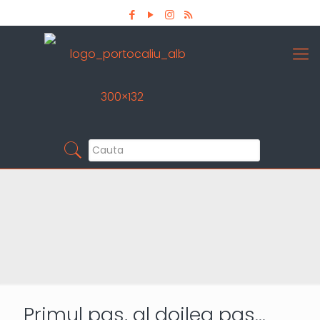
Aboneaza-te la newsletter
Pro Detailing
Sunt primul care afla noutatile din domeniu la
timp!
Primul pas, al doilea pas…