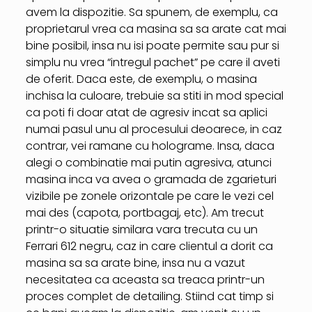
avem la dispozitie. Sa spunem, de exemplu, ca
proprietarul vrea ca masina sa sa arate cat mai
bine posibil, insa nu isi poate permite sau pur si
simplu nu vrea “intregul pachet” pe care il aveti
de oferit. Daca este, de exemplu, o masina
inchisa la culoare, trebuie sa stiti in mod special
ca poti fi doar atat de agresiv incat sa aplici
numai pasul unu al procesului deoarece, in caz
contrar, vei ramane cu holograme. Insa, daca
alegi o combinatie mai putin agresiva, atunci
masina inca va avea o gramada de zgarieturi
vizibile pe zonele orizontale pe care le vezi cel
mai des (capota, portbagaj, etc). Am trecut
printr-o situatie similara vara trecuta cu un
Ferrari 612 negru, caz in care clientul a dorit ca
masina sa sa arate bine, insa nu a vazut
necesitatea ca aceasta sa treaca printr-un
proces complet de detailing. Stiind cat timp si