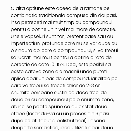
O alta optiune este aceea de a ramane pe
combinatia traditionala compusa din doi pasi,
insa petreceti mai mult timp cu compoundul
pentru a obtine un nivel mai mare de corectie.
Unele vopseluri sunt tari, pretentioase sau au
imperfectiuni profunde care nu se vor duce cu
o singura aplicare a compoundului, si va trebui
sa lucrati mai mult pentru a obtine o rata de
corectie de cate 10-15%. Deci, este posibil sa
existe cateva zone ale masinii unde puteti
aplica doar un pas de compound, iar altele pe
care va trebui sa treceti chiar de 2-3 ori.
Anumite persoane sustin ca daca treci de
doua ori cu compoundul pe o anumita zona,
atunci se poate spune ca au existat doua
etape (lasandu-va cu un proces din 3 pasi
dupa ce ati facut si polishul final). Lasand
deoparte semantica, inca utilizati doar doua