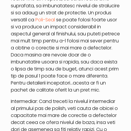
suprafata, sa imbunatatesc nivelul de stralucire
si sa adaug un strat de protectie. Un produs
versatil ca
Poli-Seal
se poate folosi foarte usor
si va produce un impact considerabil in
aspectul general al finishului, sau puteti petrece
mai mult timp pentru a-l folosi mai sever pentru
a obtine o corectie si mai mare a defectelor.
Daca masina are nevoie doar de o
imbunatatire usoara si rapida, sau daca exista
o lipsa de timp sau de buget, atunci acest prim
tip de pasul 1 poate face o mare diferenta.
Pentru detailerii incepatori…acesta ar fi un
pachet de calitate oferit la un pret mic.
Intermediar: Cand treceti la nivelul intermediar
al primului pas de polish, veti cauta de obicei o
capacitate mai mare de corectie a defectelor
decat ceea ce ofera nivelul de baza, insa veti
dori de asemenea sa fiti relativ rapizi. Cu o