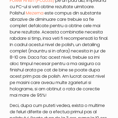
Power Finish (PO203S)
pe un pad alb, impreuna
cu PC-ul si veti obtine rezultate uimitoare.
Polishul
Mezerna
este compus din substante
abrazive de diminuare care trebuie sa fie
complet defalcate pentru a obtine cele mai
bune rezultate. Aceasta combinatie necesita
rabdare si timp, insa veti fi recompensati la final.
In cadrul acestui nivel de polish, un detailing
complet (inauntru si in afara) necesita in jur de
8-10 ore. Daca fac acest nivel, trebuie sa imi
aloc timpul necesar pentru a ma asigura ca
finishul arata pe cat de bine se poate dupa
acest prim pas de polish. Am lucrat acest nivel
pe masini care aveau multe zgarieturi si
holograme, si am obtinut o rata de corectie
mai mare de 95%!
Deci, dupa cum puteti vedea, exista o multime
de feluri diferite de a efectua primul pas al