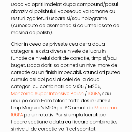
Daca va opriti imdeiat dupa compound/pasul
abraziv al polishului, vopseaua va ramane cu
resturi, zgarieturi usoare si/sau holograme
(cunoscute de asemenea si ca urme lasate de
masina de polish).
Chiar in ceea ce priveste cea de-a doua
categorie, exista diverse nivele de lucru in
functie de nivelul dorit de corectie, timp si/sau
buget. Daca doriti sa obtineti un nivel mare de
corectie cu un finish impecabil, atunci ati putea
cumula cei doi pasi ai celei de-a doua
categorii cu combinatii ca M105 / M205,
Menzerna Super Intensive Polish
/
106FA
, sau
unul pe care l-am folosit forte des in ultimul
timp Meguiar’s M105 pe PC urmat de
Menzerna
106FA
pe un rotativ. Pur si simplu lucrati pe
fiecare sectiune odata cu fiecare combinatie,
si nivelul de corectie va fi cel scontat.