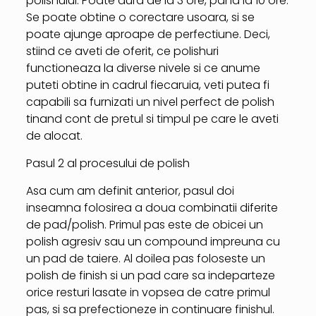
polishului. Poate dura de la 3 ore, pana la 10 ore.
Se poate obtine o corectare usoara, si se
poate ajunge aproape de perfectiune. Deci,
stiind ce aveti de oferit, ce polishuri
functioneaza la diverse nivele si ce anume
puteti obtine in cadrul fiecaruia, veti putea fi
capabili sa furnizati un nivel perfect de polish
tinand cont de pretul si timpul pe care le aveti
de alocat.
Pasul 2 al procesului de polish
Asa cum am definit anterior, pasul doi
inseamna folosirea a doua combinatii diferite
de pad/polish. Primul pas este de obicei un
polish agresiv sau un compound impreuna cu
un pad de taiere. Al doilea pas foloseste un
polish de finish si un pad care sa indeparteze
orice resturi lasate in vopsea de catre primul
pas, si sa prefectioneze in continuare finishul.