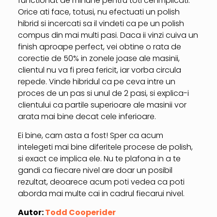
functionat de minune pentru toti cei implicati.
Orice ati face, totusi, nu efectuati un polish
hibrid si incercati sa il vindeti ca pe un polish
compus din mai multi pasi. Daca ii vinzi cuiva un
finish aproape perfect, vei obtine o rata de
corectie de 50% in zonele joase ale masinii,
clientul nu va fi prea fericit, iar vorba circula
repede. Vinde hibridul ca pe ceva intre un
proces de un pas si unul de 2 pasi, si explica-i
clientului ca partile superioare ale masinii vor
arata mai bine decat cele inferioare.
Ei bine, cam asta a fost! Sper ca acum
intelegeti mai bine diferitele procese de polish,
si exact ce implica ele. Nu te plafona in a te
gandi ca fiecare nivel are doar un posibil
rezultat, deoarece acum poti vedea ca poti
aborda mai multe cai in cadrul fiecarui nivel.
Autor:
Todd Cooperider