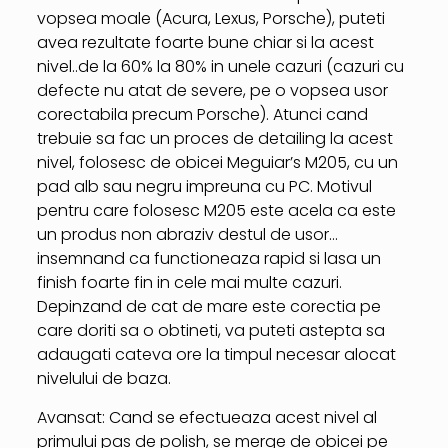
vopsea moale (Acura, Lexus, Porsche), puteti
avea rezultate foarte bune chiar si la acest
nivel..de la 60% la 80% in unele cazuri (cazuri cu
defecte nu atat de severe, pe o vopsea usor
corectabila precum Porsche). Atunci cand
trebuie sa fac un proces de detailing la acest
nivel, folosesc de obicei Meguiar’s M205, cu un
pad alb sau negru impreuna cu PC. Motivul
pentru care folosesc M205 este acela ca este
un produs non abraziv destul de usor…
insemnand ca functioneaza rapid si lasa un
finish foarte fin in cele mai multe cazuri.
Depinzand de cat de mare este corectia pe
care doriti sa o obtineti, va puteti astepta sa
adaugati cateva ore la timpul necesar alocat
nivelului de baza.
Avansat: Cand se efectueaza acest nivel al
primului pas de polish, se merge de obicei pe