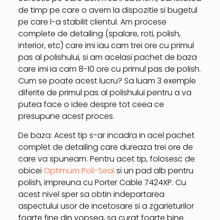
de timp pe care o avem la dispozitie si bugetul
pe care l-a stabilit clientul. Am procese
complete de detailing (spalare, roti, polish,
interior, etc) care imi iau cam trei ore cu primul
pas al polishului, si am acelasi pachet de baza
care imi ia cam 8-10 ore cu primul pas de polish.
Cum se poate acest lucru? Sa luam 3 exemple
diferite de primul pas al polishului pentru a va
putea face o idee despre tot ceea ce
presupune acest proces.
De baza: Acest tip s-ar incadra in acel pachet
complet de detailing care dureaza trei ore de
care va spuneam. Pentru acet tip, folosesc de
obicei
Optimum Poli-Seal
si un pad alb pentru
polish, impreuna cu Porter Cable 7424XP. Cu
acest nivel sper sa obtin indepartarea
aspectului usor de incetosare si a zgarieturilor
foarte fine din vopsea, sa curat foarte bine