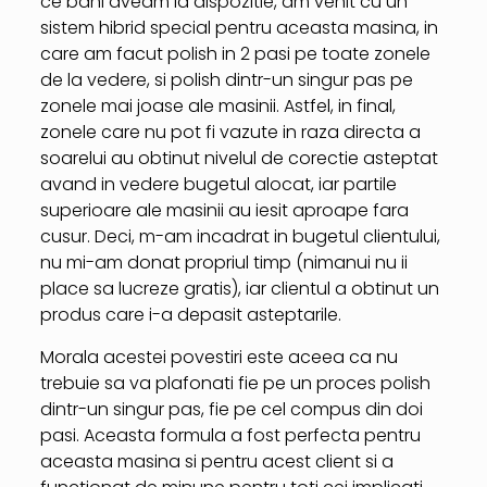
ce bani aveam la dispozitie, am venit cu un
sistem hibrid special pentru aceasta masina, in
care am facut polish in 2 pasi pe toate zonele
de la vedere, si polish dintr-un singur pas pe
zonele mai joase ale masinii. Astfel, in final,
zonele care nu pot fi vazute in raza directa a
soarelui au obtinut nivelul de corectie asteptat
avand in vedere bugetul alocat, iar partile
superioare ale masinii au iesit aproape fara
cusur. Deci, m-am incadrat in bugetul clientului,
nu mi-am donat propriul timp (nimanui nu ii
place sa lucreze gratis), iar clientul a obtinut un
produs care i-a depasit asteptarile.
Morala acestei povestiri este aceea ca nu
trebuie sa va plafonati fie pe un proces polish
dintr-un singur pas, fie pe cel compus din doi
pasi. Aceasta formula a fost perfecta pentru
aceasta masina si pentru acest client si a