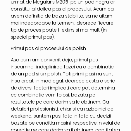
urmat de Meguiar’s M205 pe un pad negru ar
constitui al doilea pas al procesului. Acum ca
avem definitia de baza stabilita, sa ne uitam
mai indeaproape la termeni, deorece fiecare
tip de proces poate fi extins si mai mult (in
special primul pas).
Primul pas al procesului de polish
Asa cum am convenit deja, primul pas
inseamna…indeplinirea fazei cu o combinatie
de un pad si un polish. Toti primii pasi nu sunt
insa creati in mod egal, deorece exista o serie
de diversi factori implicati care pot determina
ce combinatie vom folosi, bazata pe
rezultatele pe care dorim sa le obtinem. Ca
detaileri profesionisti, chiar si ca razboinici de
weekend, suntem pusi fata in fata cu decizii
bazate pe conditia masinii respective, nivelul de
corectie pe care dorim sa il obtinem, cantitatea