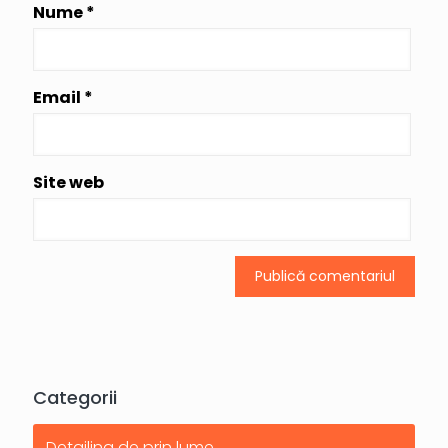
Nume
*
Email
*
Site web
Categorii
Detailing de prin lume