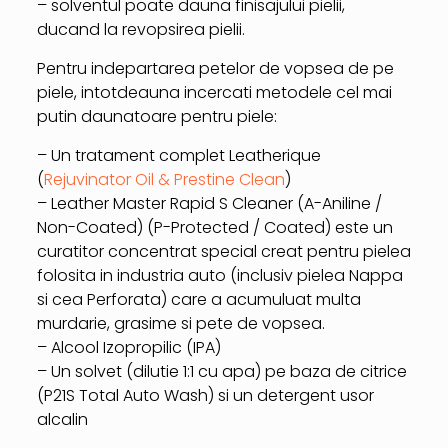
– solventul poate dauna finisajului pielii,
ducand la revopsirea pielii.
Pentru indepartarea petelor de vopsea de pe
piele, intotdeauna incercati metodele cel mai
putin daunatoare pentru piele:
– Un tratament complet Leatherique
(
Rejuvinator Oil & Prestine Clean
)
– Leather Master Rapid S Cleaner (A-Aniline /
Non-Coated) (P-Protected / Coated) este un
curatitor concentrat special creat pentru pielea
folosita in industria auto (inclusiv pielea Nappa
si cea Perforata) care a acumuluat multa
murdarie, grasime si pete de vopsea.
– Alcool Izopropilic (IPA)
– Un solvet (dilutie 1:1 cu apa) pe baza de citrice
(P21S Total Auto Wash) si un detergent usor
alcalin