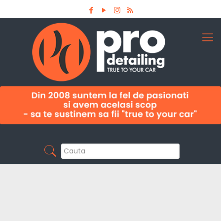
Aboneaza-te la newsletter
Pro Detailing
Sunt primul care afla noutatile din domeniu la
timp!