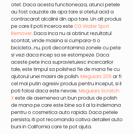
otet. Daca acesta functioneaza, atunci petele
au fost cauzate de apa tare si otetul acid a
contracarat alcalinii din apa tare. Un alt produs
pe care il poti incerca este
CG Water Spot
Remover
. Daca inca nu ai obtinut rezultatul
scontat, vinde masina si cumpara-ti o
bicicleta…nu, poti decontamina zonele cu pete
si vezi daca incep sa se estompeze. Daca
aceste pete inca supravietuiesc incercarilor
tale, este timpul sa polishezi fie de mana fie cu
ajutorul unei masini de polish.
Meguiars 205
ar fi
cel mai putin agresiv produs pentru inceput, si il
poti folosi daca este nevoie.
Meguiars Scratch
X
este de asemenea un bun produs de polish
de mana pe care este bine sa il ai la indemana
pentru o cosmetica auto rapida. Daca petele
persista, iti pot recomanda cativa detaileri auto
buni in California care te pot ajuta.