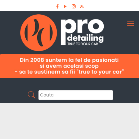
Aboneaza-te la newsletter
Pro Detailing
Sunt primul care afla noutatile din domeniu la
timp!