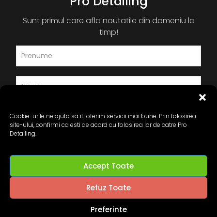
Pro Detailing
Sunt primul care afla noutatile din domeniu la
timp!
Cookie-urile ne ajuta sa iti oferim servicii mai bune. Prin folosirea
site-ului, confirmi ca esti de acord cu folosirea lor de catre Pro
Detailing.
Accept Toate
Refuz Toate
Preferinte
© 2024 Pro-Detailing.ro. All Rights Reserved.