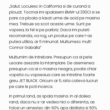
„Salut. Locuiesc in California si de curand a
plouat. Tocmai imi spalasem BMW-ul 330Ci si se
pare ca ploaia a lasat urme de acid pe masina
mea. Trebuie sa scot aceste urme. Sunt pe
vopsea, la fel si pe parbriz. Daca imi puteti
recomanda, va rog, un produs pe care l-as
putea utiliza, ar fi minunat. Multumesc mult!
Connor Gaballa”
Multumim de intrebare. Presupun ca ai pete
usoare asezate la intamplare. De asemenea
presupun ca ai o masina neagra, poate chiar
vopsita cu vopseaua care se intretine foarte
greu JET BLACK. Oricum ar fi, iata cateva lucruri
pe care le poti incerca.
In primul rand, as spala masina. In al doilea
rand, daca nu s-ar vedea nici o diferenta, as
folosi un amestec din 50% apa distilata si 50%