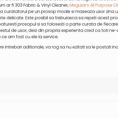
 ar fi 303 Fabric & Vinyl Cleaner,
Meguiar’s All Purpose C
eaza curatatorul pe un prosop moale si maseaza usor zina 
te delicate. Este posibil sa trebuiasca sa repeti acest pr
mpaturesti prosopul si sa folosesti o parte curata de fiecar
destul de usor, desi din propria experienta cred ca toti ne
e am fost cu ele la service.
e intrebari aditionale, va rog sa nu ezitati sa le postati i