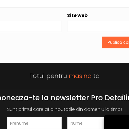
Site web
Totul pentru
masina
ta
oneaza-te la newsletter Pro Detail
Sunt primul care afla noutatile din domeniu la timp!