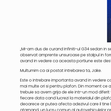
„Mi-am dus de curand Infiniti-ul G34 sedan in se
observat amprente unsuroase pe stalpul in for
avand in vedere ca aceasta portiune este dest
Multumim ca ai postat intrebarea ta, Jake.
Este o intrebare importanta avand in vedere ca 
mai multe ori si pentru plafon. Din moment ce ac
trebuie sa avem grija de ele intr-un mod diferit
fiecare data cand lucrezi la materialul din plafon 
deoarece ar putea afecta adezivul care il tine l
atarnand, un lucru comun al autovehiculelor pri