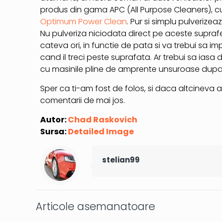
produs din gama APC (All Purpose Cleaners), cum
Optimum Power Clean
. Pur si simplu pulveriz
Nu pulveriza niciodata direct pe aceste suprafe
cateva ori, in functie de pata si va trebui sa i
cand il treci peste suprafata. Ar trebui sa iasa 
cu masinile pline de amprente unsuroase dupa c
Sper ca ti-am fost de folos, si daca altcineva ar
comentarii de mai jos.
Autor:
Chad Raskovich
Sursa:
Detailed Image
stelian99
Articole asemanatoare