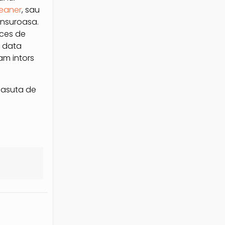
leaner
, sau
unsuroasa.
oces de
e data
-am intors
ncasuta de