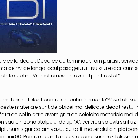
rvice la dealer. Dupa ce au terminat, si am parasit servic
ma de “A” de langa locul pasagerului. Nu stiu exact cum s
ul de subtire. Va multumesc in avand pentru sfat”
materialul folosit pentru stalpul in forma de”A” se folose
este materiale sunt de obicei mai delicate decat restul int
 fata de cel in care avem grija de celelalte materiale mai d
sau din zona stalpului de tip “A”, vei vrea sa eviti sa il uzi
ipit. Sunt sigur ca am vazut cu totii materialul din plafoa
n anii 80. Pentru a curata aceste zone, sugerez folosirea 