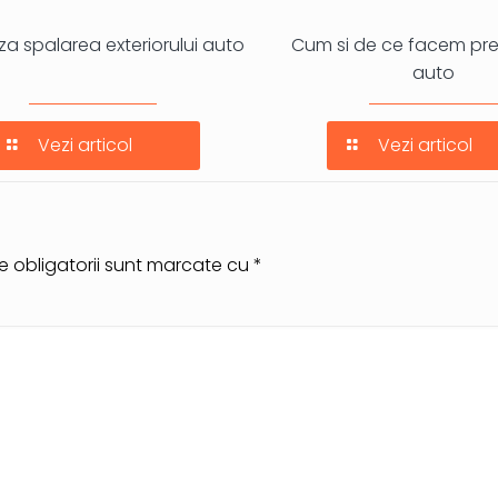
a spalarea exteriorului auto
Cum si de ce facem pr
auto
Vezi articol
Vezi articol
e obligatorii sunt marcate cu
*