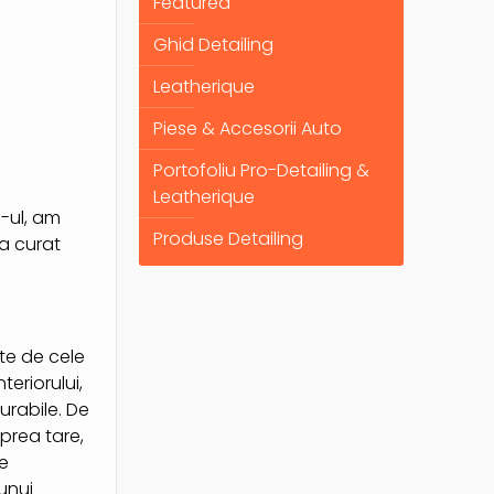
Featured
Ghid Detailing
Leatherique
Piese & Accesorii Auto
Portofoliu Pro-Detailing &
Leatherique
e-ul, am
Produse Detailing
a curat
ste de cele
eriorului,
urabile. De
 prea tare,
ne
unui