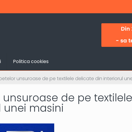
i
Politica cookies
etelor unsuroase de pe textilele delicate din interiorul une
 unsuroase de pe textilel
l unei masini