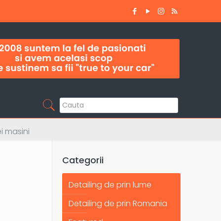
i masini
e
Categorii
Detailing de prin lume
Detailing de prin Romania