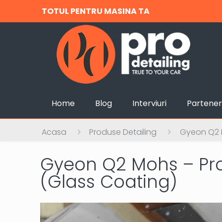
TOTUL PENTRU MASINA TA
Home
Blog
Interviuri
Partener
Acasa
Produse Detailing
Gyeon Q2 M
Gyeon Q2 Mohs – Pr
(Glass Coating)