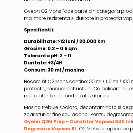
Gyeon Q2 Mohs face parte din categoria produs
mai mare rezistenta si duritate in protectia vops
Specificatii:
Durabilitate: >12 luni / 20.000 km
Grosime: 0.2 – 0.5 qm
Toleranta pH: 2 – 11
Duritate: +3/4H
Consum: 30 ml / masina
Fiecare kit Q2 Mohs contine: 30 ml / 50 ml / 100
protectie, manual instructiuni. Ca aplicare nu 
multa atentie din partea utilizatorului.
Masina trebuie spalata, decontaminata si deg
zgarieturilor fine sau adanci. Pentru degresare
Gyeon Q2M Prep – Curatitor Vopsea 500 ml
Degresare Vopsea 5L
. Q2 Mohs se aplica pe p