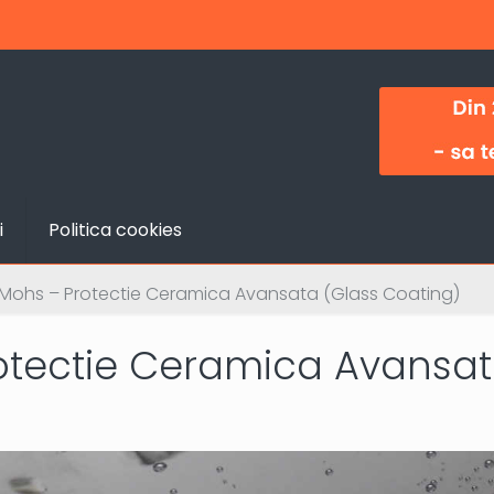
i
Politica cookies
ohs – Protectie Ceramica Avansata (Glass Coating)
otectie Ceramica Avansa