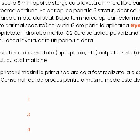
 sec la 5 min, apoi se sterge cu o laveta din microfibre c
oarea portiune. Se pot aplica pana la 3 straturi, doar ca in
carea urmatorului strat. Dupa terminarea aplicarii celor m
ate cat mai scazuta) cel putin 12 ore pana la aplicarea
Gye
roprietate hidrofoba marita. Q2 Cure se aplica pulverizand 
 cu acea laveta, cate un panou o data.
e ferita de umiditate (apa, ploaie, etc) cel putin 7 zile (
ult cu atat mai bine.
oprietarul masinii la prima spalare ce a fost realizata la 
. Consumul real de produs pentru o masina medie este de