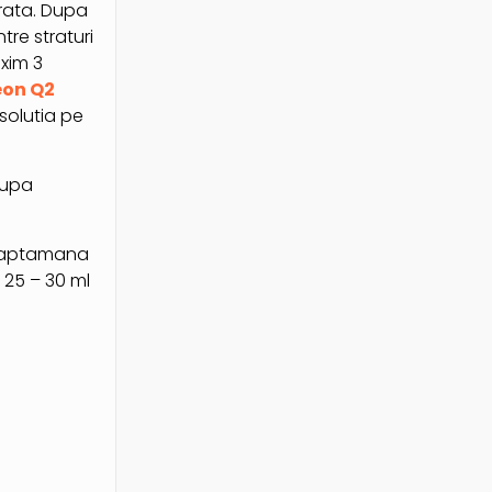
urata. Dupa
tre straturi
axim 3
on Q2
solutia pe
dupa
o saptamana
 25 – 30 ml