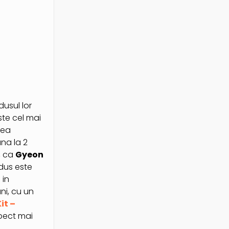
dusul lor
ste cel mai
tea
na la 2
, ca
Gyeon
dus este
 in
uni, cu un
it –
spect mai