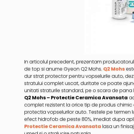
In articolul precedent, prezentam producatoru
de top si anume Gyeon Q2 Mohs.
Q2 Mohs
este
dur strat protector pentru vopselurile auto, d
stratului complet uscat, duritate ce poate aju
unitati straturile standard, pe o scara de pana 
Q2 Mohs – Protectie Ceramica Avansata
ad
complet rezistent la orice tip de produs chimic 
protectia vopselurilor auto. Testele pe termen lu
efect hidrofob de peste 80%, imediat dupa apli
Protectie Ceramica Avansata
lasa un finisaj
umed si o stralucire naturala.