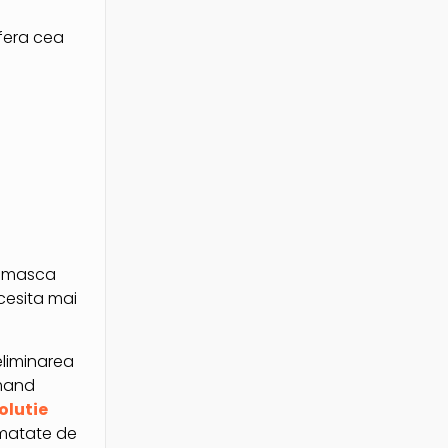
fera cea
a, masca
cesita mai
eliminarea
omand
olutie
jumatate de