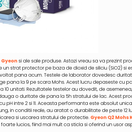
l
Gyeon
si ale sale produse. Astazi vreau sa va prezint pro
 un strat protector pe baza de dioxid de siliciu (SiO2) si e
ezvoltat pana acum. Testele de laborator dovedesc durita
nge pana la 9 pe scara Mohs. Acest lucru depaseste cu pa
la 10 unitati. Rezultatele testelor au dovedit, de asemenea
auga o duritate de pana la 5h stratului de lac. Acest pro
cu pH intre 2 si 11. Aceasta performanta este absolut unica
ng, in conditii reale, au aratat o durabilitate de peste 12 l
carea si uscarea stratului de protectie.
Gyeon Q2 Mohs K
 foarte lucios, fiind mai mult ca sticla si oferind un usor a