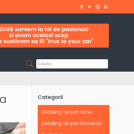
ta
Categorii
Detailing de prin lume
Detailing de prin Romania