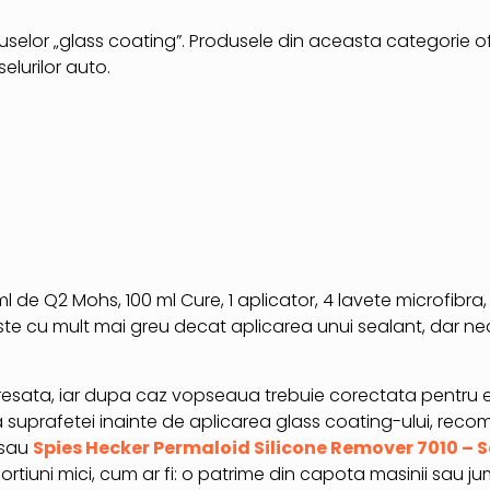
elor „glass coating”. Produsele din aceasta categorie o
elurilor auto.
 ml de Q2 Mohs, 100 ml Cure, 1 aplicator, 4 lavete microfibr
este cu mult mai greu decat aplicarea unui sealant, dar ne
resata, iar dupa caz vopseaua trebuie corectata pentru 
a suprafetei inainte de aplicarea glass coating-ului, rec
sau
Spies Hecker Permaloid Silicone Remover 7010 – S
ortiuni mici, cum ar fi: o patrime din capota masinii sau 