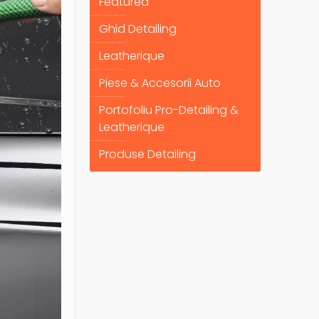
Featured
Ghid Detailing
Leatherique
Piese & Accesorii Auto
Portofoliu Pro-Detailing &
Leatherique
Produse Detailing