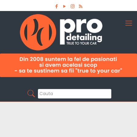
Aboneaza-te la newsletter
Pro Detailing
Sunt primul care afla noutatile din domeniu la
timp!