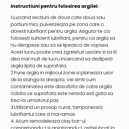
Instructiuni pentru folosirea argilei:
1.Lucrand sectiuni de doua cate doua sau
portiuni mici, pulverizeaza pe zona care o
doresti lubrifiant pentru argila. Asigura-te ca
folosesti suficient lubrifiant, pentru ca argila sa
nu derapeze sau sa se lipeasca de vopsea.
Acest lucru poate crea zgarieturi usoare si sa iti
dea mai mult de lucru incercand sa dezlipesti
argila lipita de suprafata.
2.Pune argila in mijlocul zonei si planeaza usor
de la stanga la dreapta. Vei simti cum
contaminarea este absorbita de catre argila.
Odata ce suprafata este neteda esti gata sa
treci la urmatorul pas.
3.Utilizand un prosop curat, tamponeaza
lubrifiantul care a mai ramas.
4. Acum remodeleaza clay bar-ul
comprimandu-l si aplatizandu-l, astfel incat la