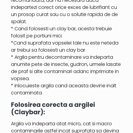
recomandata, dar nu necesara daca
indepartezi corect orice exces de lubrifiant cu
un prosop curat sau cu o solutie rapida de de
spalat.
* Cand folosesti un clay bar, acesta trebuie
folosit pe portiuni mici.
*Cand suprafata vopselei tale nu este neteda
ar trebui sa folosesti un clay bar
* Argila pentru decontaminare va indeparta
anumite pete de insecte, gudron, urmele lasate
de praf si alte contaminari adanc imprimate in
vopsea.
* Inlocuieste argila cand aceasta devine inalt
contaminata.
Folosirea corecta a
argilei
(Claybar):
Argila va indeparta atat micro, cat si macro
contaminarile astfel incat suprafata sa devina