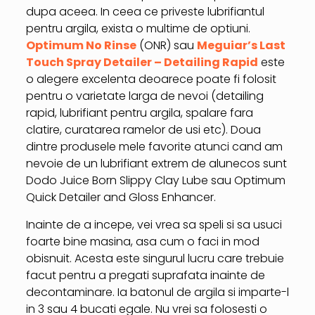
dupa aceea. In ceea ce priveste lubrifiantul
pentru argila, exista o multime de optiuni.
Optimum No Rinse
(ONR) sau
Meguiar’s Last
Touch Spray Detailer – Detailing Rapid
este
o alegere excelenta deoarece poate fi folosit
pentru o varietate larga de nevoi (detailing
rapid, lubrifiant pentru argila, spalare fara
clatire, curatarea ramelor de usi etc). Doua
dintre produsele mele favorite atunci cand am
nevoie de un lubrifiant extrem de alunecos sunt
Dodo Juice Born Slippy Clay Lube sau Optimum
Quick Detailer and Gloss Enhancer.
Inainte de a incepe, vei vrea sa speli si sa usuci
foarte bine masina, asa cum o faci in mod
obisnuit. Acesta este singurul lucru care trebuie
facut pentru a pregati suprafata inainte de
decontaminare. Ia batonul de argila si imparte-l
in 3 sau 4 bucati egale. Nu vrei sa folosesti o