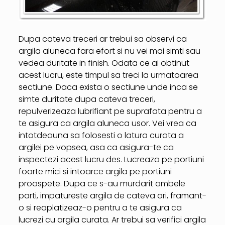
Dupa cateva treceri ar trebui sa observi ca
argila aluneca fara efort si nu vei mai simti sau
vedea duritate in finish. Odata ce ai obtinut
acest lucru, este timpul sa treci la urmatoarea
sectiune. Daca exista o sectiune unde inca se
simte duritate dupa cateva treceri,
repulverizeaza lubrifiant pe suprafata pentru a
te asigura ca argila aluneca usor. Vei vrea ca
intotdeauna sa folosesti o latura curata a
argilei pe vopsea, asa ca asigura-te ca
inspectezi acest lucru des. Lucreaza pe portiuni
foarte mici si intoarce argila pe portiuni
proaspete. Dupa ce s-au murdarit ambele
parti, impatureste argila de cateva ori, framant-
o si reaplatizeaz-o pentru a te asigura ca
lucrezi cu argila curata. Ar trebui sa verifici argila