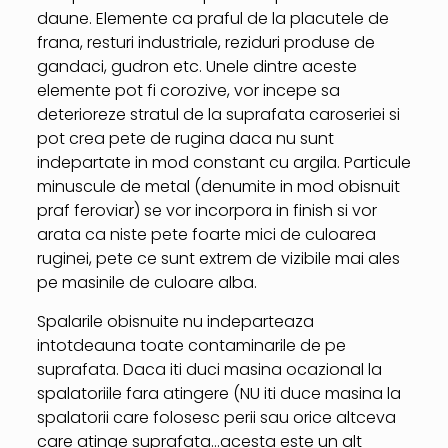
daune. Elemente ca praful de la placutele de
frana, resturi industriale, reziduri produse de
gandaci, gudron etc. Unele dintre aceste
elemente pot fi corozive, vor incepe sa
deterioreze stratul de la suprafata caroseriei si
pot crea pete de rugina daca nu sunt
indepartate in mod constant cu argila. Particule
minuscule de metal (denumite in mod obisnuit
praf feroviar) se vor incorpora in finish si vor
arata ca niste pete foarte mici de culoarea
ruginei, pete ce sunt extrem de vizibile mai ales
pe masinile de culoare alba.
Spalarile obisnuite nu indeparteaza
intotdeauna toate contaminarile de pe
suprafata. Daca iti duci masina ocazional la
spalatoriile fara atingere (NU iti duce masina la
spalatorii care folosesc perii sau orice altceva
care atinge suprafata…acesta este un alt