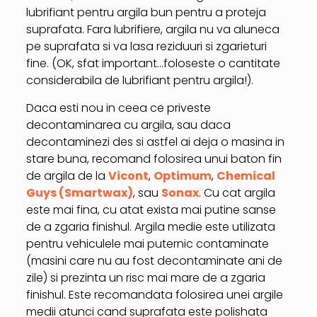
lubrifiant pentru argila bun pentru a proteja
suprafata. Fara lubrifiere, argila nu va aluneca
pe suprafata si va lasa reziduuri si zgarieturi
fine. (OK, sfat important…foloseste o cantitate
considerabila de lubrifiant pentru argila!).
Daca esti nou in ceea ce priveste
decontaminarea cu argila, sau daca
decontaminezi des si astfel ai deja o masina in
stare buna, recomand folosirea unui baton fin
de argila de la
Vicont
,
Optimum
,
Chemical
Guys (Smartwax)
, sau
Sonax
. Cu cat argila
este mai fina, cu atat exista mai putine sanse
de a zgaria finishul. Argila medie este utilizata
pentru vehiculele mai puternic contaminate
(masini care nu au fost decontaminate ani de
zile) si prezinta un risc mai mare de a zgaria
finishul. Este recomandata folosirea unei argile
medii atunci cand suprafata este polishata