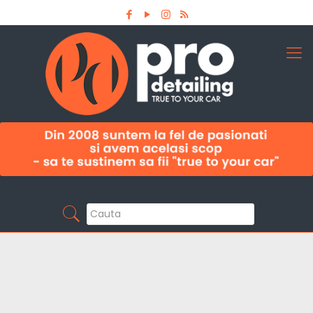
Aboneaza-te la newsletter
Pro Detailing
Sunt primul care afla noutatile din domeniu la
timp!