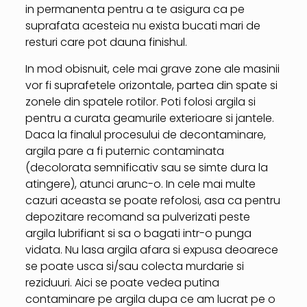
in permanenta pentru a te asigura ca pe
suprafata acesteia nu exista bucati mari de
resturi care pot dauna finishul.
In mod obisnuit, cele mai grave zone ale masinii
vor fi suprafetele orizontale, partea din spate si
zonele din spatele rotilor. Poti folosi argila si
pentru a curata geamurile exterioare si jantele.
Daca la finalul procesului de decontaminare,
argila pare a fi puternic contaminata
(decolorata semnificativ sau se simte dura la
atingere), atunci arunc-o. In cele mai multe
cazuri aceasta se poate refolosi, asa ca pentru
depozitare recomand sa pulverizati peste
argila lubrifiant si sa o bagati intr-o punga
vidata. Nu lasa argila afara si expusa deoarece
se poate usca si/sau colecta murdarie si
reziduuri. Aici se poate vedea putina
contaminare pe argila dupa ce am lucrat pe o