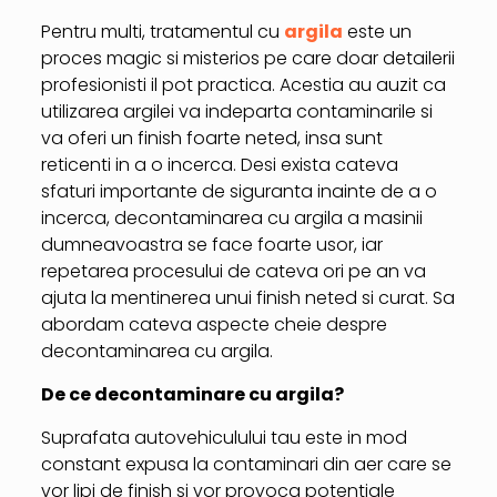
Pentru multi, tratamentul cu
argila
este un
proces magic si misterios pe care doar detailerii
profesionisti il pot practica. Acestia au auzit ca
utilizarea argilei va indeparta contaminarile si
va oferi un finish foarte neted, insa sunt
reticenti in a o incerca. Desi exista cateva
sfaturi importante de siguranta inainte de a o
incerca, decontaminarea cu argila a masinii
dumneavoastra se face foarte usor, iar
repetarea procesului de cateva ori pe an va
ajuta la mentinerea unui finish neted si curat. Sa
abordam cateva aspecte cheie despre
decontaminarea cu argila.
De ce decontaminare cu argila?
Suprafata autovehiculului tau este in mod
constant expusa la contaminari din aer care se
vor lipi de finish si vor provoca potentiale