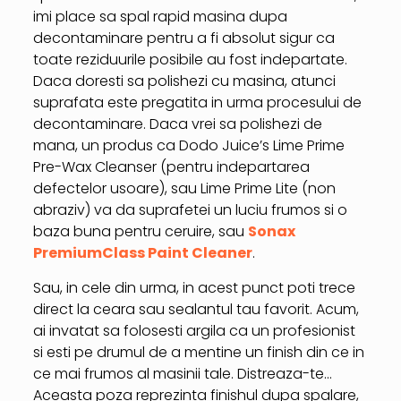
imi place sa spal rapid masina dupa
decontaminare pentru a fi absolut sigur ca
toate reziduurile posibile au fost indepartate.
Daca doresti sa polishezi cu masina, atunci
suprafata este pregatita in urma procesului de
decontaminare. Daca vrei sa polishezi de
mana, un produs ca Dodo Juice’s Lime Prime
Pre-Wax Cleanser (pentru indepartarea
defectelor usoare), sau Lime Prime Lite (non
abraziv) va da suprafetei un luciu frumos si o
baza buna pentru ceruire, sau
Sonax
PremiumClass Paint Cleaner
.
Sau, in cele din urma, in acest punct poti trece
direct la ceara sau sealantul tau favorit. Acum,
ai invatat sa folosesti argila ca un profesionist
si esti pe drumul de a mentine un finish din ce in
ce mai frumos al masinii tale. Distreaza-te…
Aceasta poza reprezinta finishul dupa spalare,