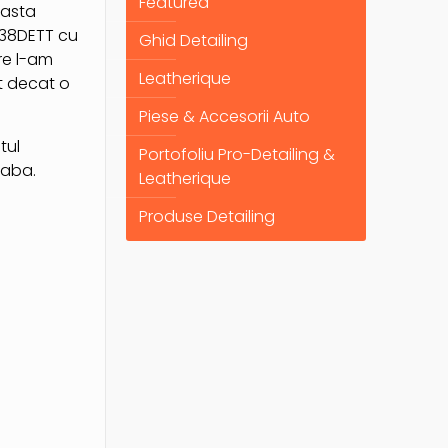
Featured
easta
R38DETT cu
Ghid Detailing
re l-am
Leatherique
t decat o
Piese & Accesorii Auto
tul
Portofoliu Pro-Detailing &
eaba.
Leatherique
Produse Detailing