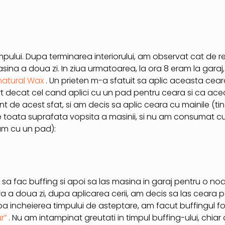
impului. Dupa terminarea interiorului, am observat cat de 
sina a doua zi. In ziua urmatoarea, la ora 8 eram la garaj
natural Wax
. Un prieten m-a sfatuit sa aplic aceasta cea
rt decat cel cand aplici cu un pad pentru ceara si ca ac
t de acest sfat, si am decis sa aplic ceara cu mainile (tin
 toata suprafata vopsita a masinii, si nu am consumat c
am cu un pad):
, sa fac buffing si apoi sa las masina in garaj pentru o noa
ara a doua zi, dupa aplicarea cerii, am decis sa las ceara
upa incheierea timpului de asteptare, am facut buffingul f
ur”
. Nu am intampinat greutati in timpul buffing-ului, chiar