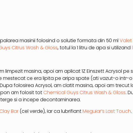
palarea masinii folosind o solutie formata din 50 ml
Valet
Guys Citrus Wash & Gloss
, totul la 1 litru de apa si utilizand
m limpezit masina, apoi am aplicat 1Z Einszett Acrysol pe
mestecat ce era lipita pe aripa spate (ati vazut-o intr-
. Dupa folosirea Acrysol, am clatit masina, apoi am trecut 
mpon am folosit tot
Chemical Guys Citrus Wash & Gloss
. 
sterge si a incepe decontaminarea.
Clay Bar
(cel verde), iar ca lubrifiant
Meguiar’s Last Touch