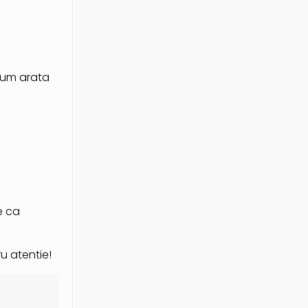
 cum arata
e ca
u atentie!