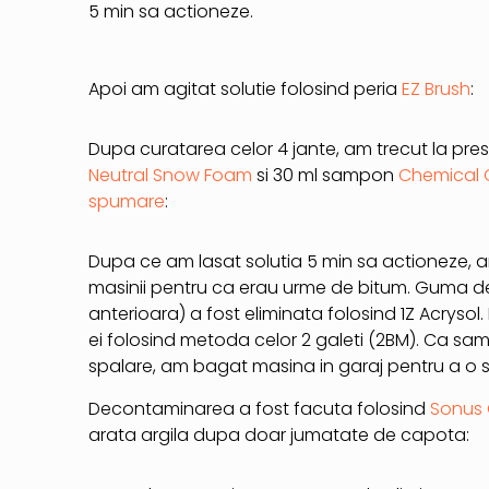
5 min sa actioneze.
Apoi am agitat solutie folosind peria
EZ Brush
:
Dupa curatarea celor 4 jante, am trecut la pres
Neutral Snow Foam
si 30 ml sampon
Chemical 
spumare
:
Dupa ce am lasat solutia 5 min sa actioneze, a
masinii pentru ca erau urme de bitum. Guma de 
anterioara) a fost eliminata folosind 1Z Acrysol
ei folosind metoda celor 2 galeti (2BM). Ca sa
spalare, am bagat masina in garaj pentru a o 
Decontaminarea a fost facuta folosind
Sonus 
arata argila dupa doar jumatate de capota: