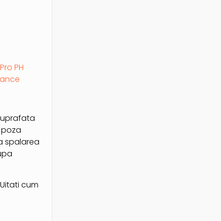
 Pro PH
lance
 suprafata
o poza
la spalarea
Dupa
. Uitati cum