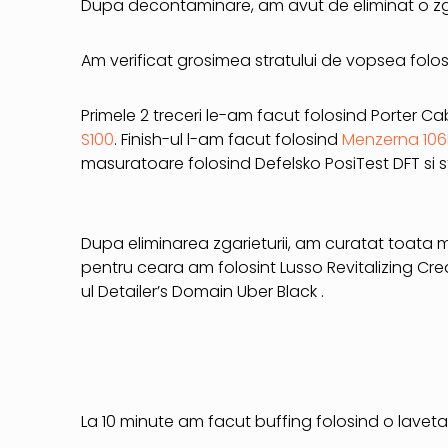
Dupa decontaminare, am avut de eliminat o zg
Am verificat grosimea stratului de vopsea folos
Primele 2 treceri le-am facut folosind Porter 
S100
. Finish-ul l-am facut folosind
Menzerna 106
masuratoare folosind Defelsko PosiTest DFT si s
Dupa eliminarea zgarieturii, am curatat toata ma
pentru ceara am folosint Lusso Revitalizing Cre
ul Detailer’s Domain Uber Black .
La 10 minute am facut buffing folosind o laveta