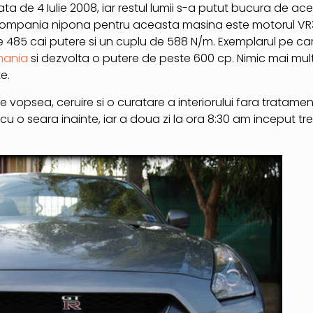
ta de 4 Iulie 2008, iar restul lumii s-a putut bucura de ac
de compania nipona pentru aceasta masina este motorul V
de 485 cai putere si un cuplu de 588 N/m. Exemplarul pe ca
mania
si dezvolta o putere de peste 600 cp. Nimic mai mul
e.
vopsea, ceruire si o curatare a interiorului fara tratamen
cu o seara inainte, iar a doua zi la ora 8:30 am inceput tr