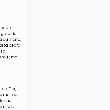
repede
, gata de
ra cu mana,
easta ceara
 sa
u mult mai
pte. Dar,
 pe masina
olosind
 am fost