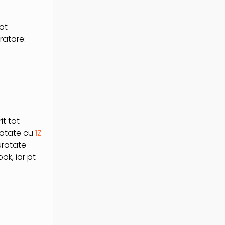
at
ratare:
it tot
uratate cu
1Z
uratate
ok, iar pt