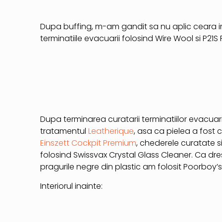
Dupa buffing, m-am gandit sa nu aplic ceara i
terminatiile evacuarii folosind Wire Wool si P21S
Dupa terminarea curatarii terminatiilor evacuarii
tratamentul
Leatherique
, asa ca pielea a fost
Einszett Cockpit Premium
, chederele curatate s
folosind Swissvax Crystal Glass Cleaner. Ca dres
pragurile negre din plastic am folosit Poorboy’s
Interiorul inainte: