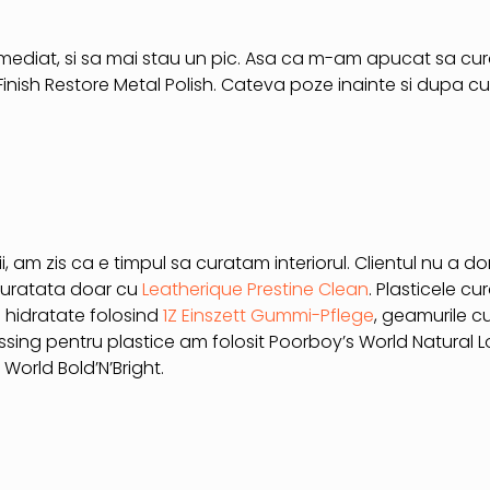
mediat, si sa mai stau un pic. Asa ca m-am apucat sa cur
 Finish Restore Metal Polish. Cateva poze inainte si dupa cu
, am zis ca e timpul sa curatam interiorul. Clientul nu a dor
 curatata doar cu
Leatherique Prestine Clean
. Plasticele c
i hidratate folosind
1Z Einszett Gummi-Pflege
, geamurile c
sing pentru plastice am folosit Poorboy’s World Natural Lo
 World Bold’N’Bright.