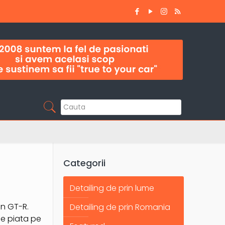
Categorii
Detailing de prin lume
an GT-R.
Detailing de prin Romania
pe piata pe