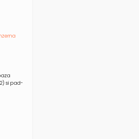
nzerna
 baza
2) si pad-