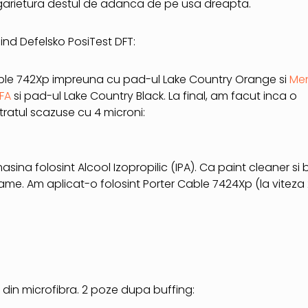
arietura destul de adanca de pe usa dreapta.
ind Defelsko PosiTest DFT:
Cable 742Xp impreuna cu pad-ul Lake Country Orange si
Me
FA
si pad-ul Lake Country Black. La final, am facut inca o
tratul scazuse cu 4 microni:
sina folosint Alcool Izopropilic (IPA). Ca paint cleaner si
ame. Am aplicat-o folosint Porter Cable 7424Xp (la viteza 
 din microfibra. 2 poze dupa buffing: