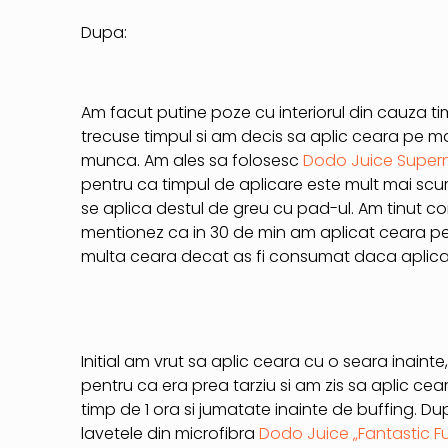
Dupa:
Am facut putine poze cu interiorul din cauza t
trecuse timpul si am decis sa aplic ceara pe ma
munca. Am ales sa folosesc
Dodo Juice Super
pentru ca timpul de aplicare este mult mai scu
se aplica destul de greu cu pad-ul. Am tinut con
mentionez ca in 30 de min am aplicat ceara pe
multa ceara decat as fi consumat daca aplic
Initial am vrut sa aplic ceara cu o seara inainte
pentru ca era prea tarziu si am zis sa aplic ce
timp de 1 ora si jumatate inainte de buffing. D
lavetele din microfibra
Dodo Juice „Fantastic F