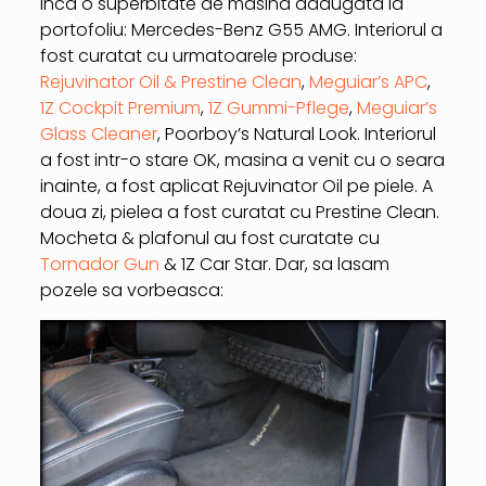
Inca o superbitate de masina adaugata la
portofoliu: Mercedes-Benz G55 AMG. Interiorul a
fost curatat cu urmatoarele produse:
Rejuvinator Oil & Prestine Clean
,
Meguiar’s APC
,
1Z Cockpit Premium
,
1Z Gummi-Pflege
,
Meguiar’s
Glass Cleaner
, Poorboy’s Natural Look. Interiorul
a fost intr-o stare OK, masina a venit cu o seara
inainte, a fost aplicat Rejuvinator Oil pe piele. A
doua zi, pielea a fost curatat cu Prestine Clean.
Mocheta & plafonul au fost curatate cu
Tornador Gun
& 1Z Car Star. Dar, sa lasam
pozele sa vorbeasca: