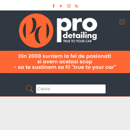
Aboneaza-te la newsletter
Pro Detailing
Sunt primul care afla noutatile din domeniu la
timp!