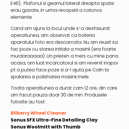
E46). Plafonul si geamul lateral dreapta spate
erau gazate, in urma revopsirii a catorva
elemente.
Cand am ajuns la locul unde s-a desfasurat
operatiunea, am observat ca bateria
aparatului foto era descarcata. Nu am reusit sa
fac poze cu starea initiala a masinii (era foarte
murdaraaaaa). Un prieten a mers cu mine pana
acasa, am luat incarcatorul si am revenit inapoi
pt a putea face poze si a-l ajuta pe Colin la
spalarea si polisharea masinii mele.
Toata operatiunea a durat cam 12 ore, din care
am facut pauza doar 30 de min. Produsele
folosite au fost:
Bilberry Wheel Cleaner
Sonus SFX Ultra-Fine Detailing Clay
Sonus Woolmitt with Thumb