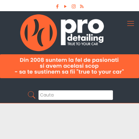
Aboneaza-te la newsletter
Pro Detailing
Sunt primul care afla noutatile din domeniu la
timp!