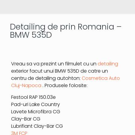
Detailing de prin Romania –
BMW 535D
Vreau sa va prezint un filmulet cu un
detailing
exterior facut unui BMW 535D de catre un
centru de detailing autohton:
Cosmetica Auto
Cluj-Napoca
. Produsele folosite:
Festool RAP 150.03e
Pad-uri Lake Country
Lavete Microfibra CG
Clay-Bar CG
Lubrifiant Clay-Bar CG
3M FCP