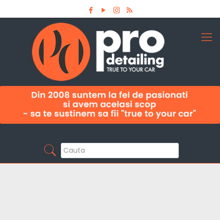
Aboneaza-te la newsletter
Pro Detailing
Sunt primul care afla noutatile din domeniu la
timp!