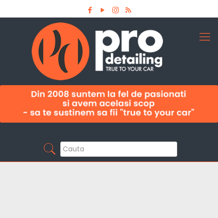
Aboneaza-te la newsletter
Pro Detailing
Sunt primul care afla noutatile din domeniu la
timp!