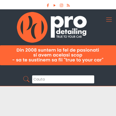
Aboneaza-te la newsletter
Pro Detailing
Sunt primul care afla noutatile din domeniu la
timp!