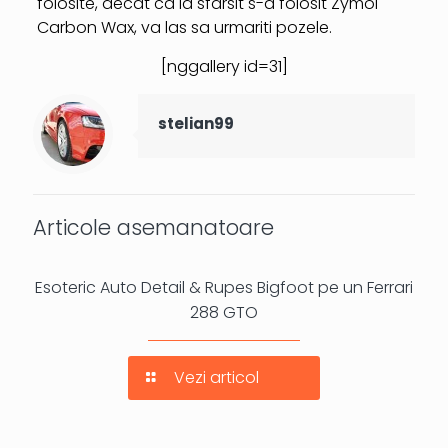
folosite, decat ca la sfarsit s-a folosit Zymol
Carbon Wax, va las sa urmariti pozele.
[nggallery id=31]
stelian99
Articole asemanatoare
Esoteric Auto Detail & Rupes Bigfoot pe un Ferrari
288 GTO
Vezi articol