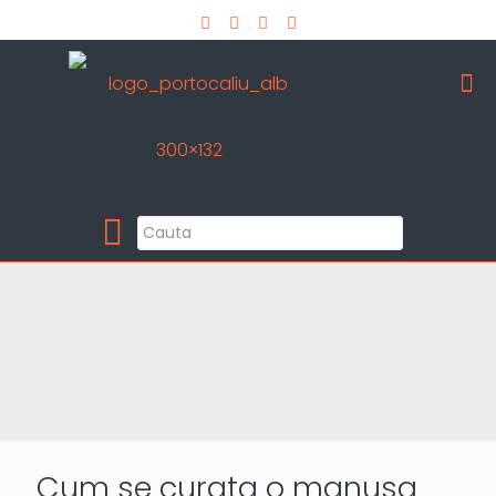
Aboneaza-te la newsletter
Pro Detailing
Sunt primul care afla noutatile din domeniu la
timp!
Cum se curata o manusa