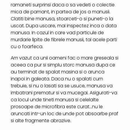
ramaneti surprinsi daca o sa vedeti o colectie
mica de pamant, in partea de jos a manusii.
Clatiti bine manusa, stoarceti-o si puneti-o la
uscat. Dupa uscare, mai inspectez inca o data
manusa. In cazul in care vad particule de
murdarie lipite de fibrele manusii, tai acele parti
cu o foarfeca.
Am vazut ca unii oameni fac o mare greseala si
aceea ca pur si simplu storc manusa dupa ce
au terminat de spalat masina si o arunca
inapoi in galeata. Daca nu o spalati cum
trebuie, si nu o lasati sa se usuce, manusa va
imbatrani prematur si va mucegai. Asigurati-va
ca locul unde tineti manusa si celelalte
prosoape de microfibra este curat…nu le
aruncati intr-un loc de unde pot absoarbe praf
si alte fragmente abrazive.