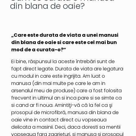
din blana de oaie?
„Care este durata de viata a unei manusi
din blana de oaie si care este cel mai bun
mod de a curata-o?”
Ei bine, răspunsul la aceste întrebări sunt de
fapt direct legate. Durata de viata are legatura
cu modul in care este ingrijita. Am luat o
manusa (din mai multe pe care le am in
arsenalul meu de produse) care a fost folosita
frecvent in ultimul an si inca pare si se simte ca
si cand ar fi noua. Amintiţi-vă că la fel ca şi
prosopul de microfibră, manusa din blana de
oaie vine in contact direct cu vopseaua
delicata a masinii. Deci, daca doresti sa mentii
vopseaua fara zgarieturi, si manusa si prosopul