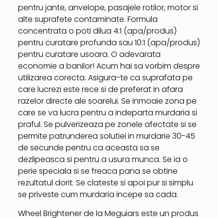
pentru jante, anvelope, pasajele rotilor, motor si
alte suprafete contaminate. Formula
concentrata o poti dilua 4:1 (apa/produs)
pentru curatare profunda sau 10:1 (apa/produs)
pentru curatare usoara. O adevarata
economie a banilor! Acum hai sa vorbim despre
utilizarea corecta. Asigura-te ca suprafata pe
care lucrezi este rece si de preferat in afara
razelor directe ale soarelui. Se inmoaie zona pe
care se va lucra pentru a indeparta murdaria si
praful. Se pulverizeaza pe zonele afectate si se
permite patrunderea solutiei in murdarie 30-45
de secunde pentru ca aceasta sa se
dezlipeasca si pentru a usura munca. Se ia o
perie speciala si se freaca pana se obtine
rezultatul dorit. Se clateste si apoi pur si simplu
se priveste cum murdaria incepe sa cada.
Wheel Brightener de la Meguiars este un produs