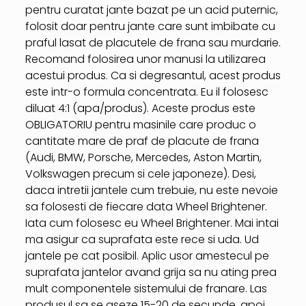
pentru curatat jante bazat pe un acid puternic,
folosit doar pentru jante care sunt imbibate cu
praful lasat de placutele de frana sau murdarie.
Recomand folosirea unor manusi la utilizarea
acestui produs. Ca si degresantul, acest produs
este intr-o formula concentrata. Eu il folosesc
diluat 4:1 (apa/produs). Aceste produs este
OBLIGATORIU pentru masinile care produc o
cantitate mare de praf de placute de frana
(Audi, BMW, Porsche, Mercedes, Aston Martin,
Volkswagen precum si cele japoneze). Desi,
daca intretii jantele cum trebuie, nu este nevoie
sa folosesti de fiecare data Wheel Brightener.
Iata cum folosesc eu Wheel Brightener. Mai intai
ma asigur ca suprafata este rece si uda. Ud
jantele pe cat posibil. Aplic usor amestecul pe
suprafata jantelor avand grija sa nu ating prea
mult componentele sistemului de franare. Las
produsul sa se aseze 15-20 de secunde, apoi