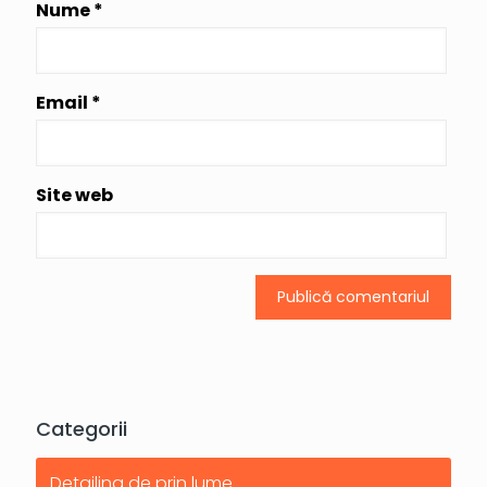
Nume
*
Email
*
Site web
Categorii
Detailing de prin lume