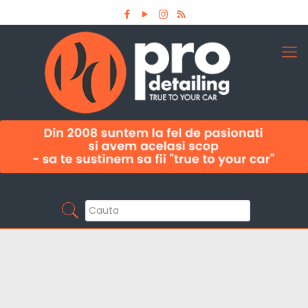
Aboneaza-te la newsletter
Pro Detailing
Sunt primul care afla noutatile din domeniu la
timp!