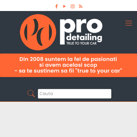
Aboneaza-te la newsletter
Pro Detailing
Sunt primul care afla noutatile din domeniu la
timp!