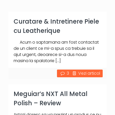
Curatare & Intretinere Piele
cu Leatherique
Acum o saptamana am fost contactat
de un client ce mi-a spus ca trebuie sa il
ajut urgent, deoarece si-a dus noua
masina la spalatorie
[…]
3
Vezi articol
Meguiar’s NXT All Metal
Polish – Review
Astazi doresc sa va prezint un produs ce nu