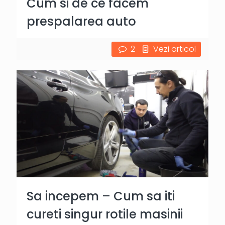
Cum si de ce facem
prespalarea auto
2
Vezi articol
Sa incepem – Cum sa iti
cureti singur rotile masinii