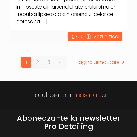
imi lipseste din arsenalul atelierului si nu ar
trebui sa lipseasca din arsenalul celor ce
doresc sa
[…]
0
Vezi articol
1
2
3
4
Pagina urmatoare
Totul pentru
masina
ta
Aboneaza-te la newsletter
Pro Detailing