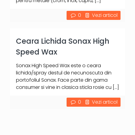
pentru metale (crom, inox, cupru,
[…]
0
Vezi articol
Ceara Lichida Sonax High
Speed Wax
Sonax High Speed Wax este o ceara
lichida/spray destul de necunoscuta din
portofoliul Sonax. Face parte din gama
consumer si vine in clasica sticla rosie cu
[…]
0
Vezi articol