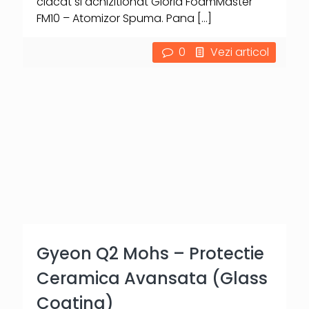
clacat si achizitionat Gloria FoamMaster
FM10 – Atomizor Spuma. Pana
[…]
0
Vezi articol
Gyeon Q2 Mohs – Protectie
Ceramica Avansata (Glass
Coating)