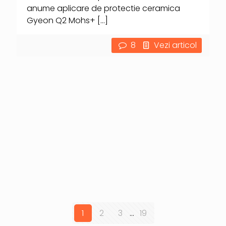
anume aplicare de protectie ceramica
Gyeon Q2 Mohs+
[…]
8
Vezi articol
1
2
3
...
19