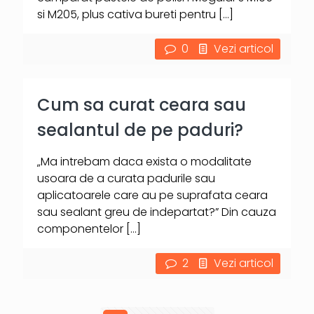
si M205, plus cativa bureti pentru
[…]
0
Vezi articol
Cum sa curat ceara sau
sealantul de pe paduri?
„Ma intrebam daca exista o modalitate
usoara de a curata padurile sau
aplicatoarele care au pe suprafata ceara
sau sealant greu de indepartat?” Din cauza
componentelor
[…]
2
Vezi articol