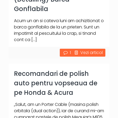
Gonflabila
Acum un an si cateva luni am achizitionat o
barca gonflabila de la un prieten. Sunt un
impatimit al pescuitului la crap, si tinand
cont ca
[…]
1
Vezi articol
Recomandari de polish
auto pentru vopseaua de
pe Honda & Acura
„Salut, am un Porter Cable (masina polish
orbitala (dual action)), iar de curand mi-am
cumparat pastele de polish Meguiar’s M105