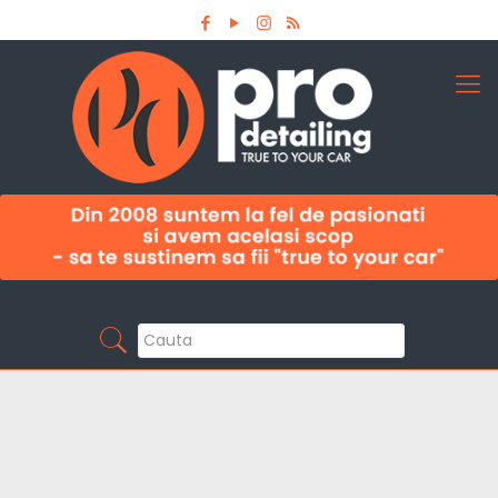
Aboneaza-te la newsletter
Pro Detailing
Sunt primul care afla noutatile din domeniu la
timp!